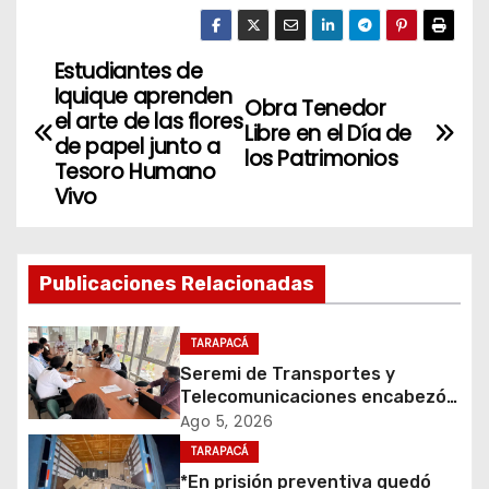
Estudiantes de
N
Iquique aprenden
Obra Tenedor
a
el arte de las flores
Libre en el Día de
de papel junto a
los Patrimonios
v
Tesoro Humano
Vivo
e
g
Publicaciones Relacionadas
a
c
TARAPACÁ
Seremi de Transportes y
i
Telecomunicaciones encabezó
primera mesa de coordinación
Ago 5, 2026
ó
para el retiro de cables en
TARAPACÁ
desuso en Iquique
*En prisión preventiva quedó