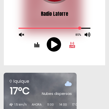
Iquique
17°C
Nubes dispersas
1.5 km/h
AHORA
11:00
14:00
17:00
20:00
23:00