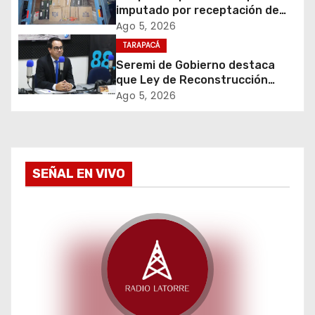
n
imputado por receptación de
cigarrillos avaluados en $1.600
d
Ago 5, 2026
millones*
TARAPACÁ
e
Seremi de Gobierno destaca
que Ley de Reconstrucción
e
Nacional impulsará la inversión
Ago 5, 2026
y el empleo en Tarapacá
n
t
SEÑAL EN VIVO
r
a
d
a
s