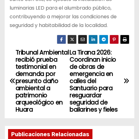
luminarias LED para el alumbrado público,
contribuyendo a mejorar las condiciones de
seguridad y habitabilidad de la localidad.
Tribunal Ambiental
La Tirana 2026:
N
recibió prueba
Coordinan inicio
a
testimonial en
de obras de
demanda por
emergencia en
v
presunto daño
calles del
ambiental a
Santuario para
e
patrimonio
resguardar
arqueológico en
seguridad de
g
Huara
bailarines y fieles
a
c
Publicaciones Relacionadas