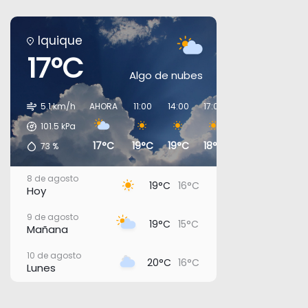
Iquique
17°C
Algo de nubes
5.1 km/h
AHORA
11:00
14:00
17:00
20:00
23:00
101.5
kPa
17°C
19°C
19°C
18°C
17°C
17°C
73
%
8 de agosto
19°C
16°C
Hoy
9 de agosto
19°C
15°C
Mañana
10 de agosto
20°C
16°C
Lunes
11 de agosto
22°C
17°C
Martes