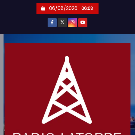
S
06/08/2026
06:03
k
i
p
t
o
c
o
n
t
e
n
t