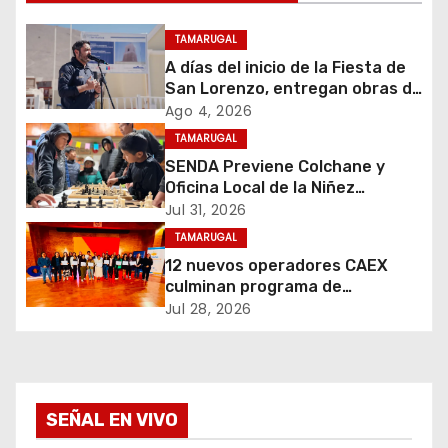
i
TAMARUGAL
ó
A días del inicio de la Fiesta de
San Lorenzo, entregan obras de
n
emergencia para resguardar su
Ago 4, 2026
histórico campanario
d
TAMARUGAL
SENDA Previene Colchane y
e
Oficina Local de la Niñez
promueven el buen uso del
Jul 31, 2026
e
tiempo libre con jornada
TAMARUGAL
recreativa de ajedrez
12 nuevos operadores CAEX
n
culminan programa de
formación impulsado por Teck
t
Jul 28, 2026
Quebrada Blanca en Pozo
Almonte
r
a
SEÑAL EN VIVO
d