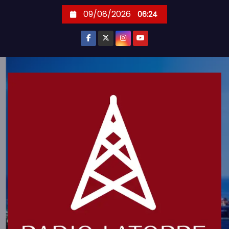
S
09/08/2026
06:24
k
i
p
t
o
c
o
n
t
e
n
t