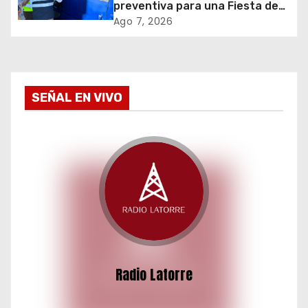
preventiva para una Fiesta de
San Lorenzo segura
t
Ago 7, 2026
r
a
SEÑAL EN VIVO
d
a
s