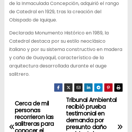
de la Inmaculada Concepción, adquirió el rango
de Catedral en 1929, tras la creación del
Obispado de Iquique.
Declarada Monumento Histórico en 1989, la
Catedral destaca por su estilo neoclásico
italiano y por su sistema constructivo en madera
y caña de Guayaquil, característico de la
arquitectura desarrollada durante el auge
salitrero.
Tribunal Ambiental
N
Cerca de mil
recibió prueba
personas
a
testimonial en
recorrieron las
demanda por
salitreras para
v
presunto daño
conocer el