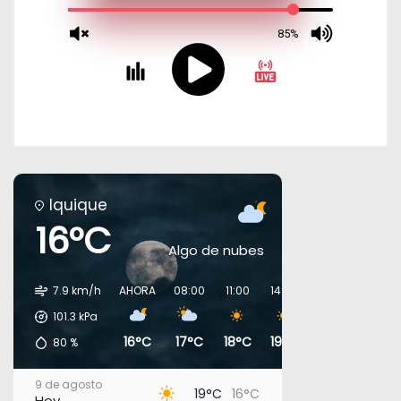
Iquique
16°C
Algo de nubes
7.9 km/h
AHORA
08:00
11:00
14:00
17:00
20:00
101.3
kPa
16°C
17°C
18°C
19°C
18°C
18°C
80
%
9 de agosto
19°C
16°C
Hoy