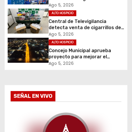
de Apoyos y Cuidados
Ago 5, 2026
ó
ALTO HOSPICIO
Central de Televigilancia
n
detecta venta de cigarrillos de
contrabando y permite
d
Ago 5, 2026
incautación de más de 3 mil
ALTO HOSPICIO
cajetillas
e
Concejo Municipal aprueba
proyecto para mejorar el
e
alumbrado público del sector El
Ago 5, 2026
Boro
n
t
SEÑAL EN VIVO
r
a
d