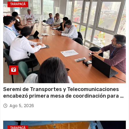
20°C
16°C
Lunes
TARAPACÁ
11 de agosto
21°C
18°C
Martes
Seremi de Transportes y Telecomunicaciones
encabezó primera mesa de coordinación para el
retiro de cables en desuso en Iquique
Ago 5, 2026
TARAPACÁ