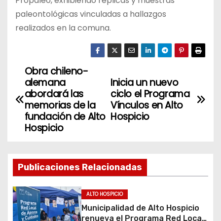
Propaleo, exhibiendo réplicas y muestras
paleontológicas vinculadas a hallazgos
realizados en la comuna.
Obra chileno-
N
alemana
Inicia un nuevo
a
abordará las
ciclo el Programa
memorias de la
Vínculos en Alto
v
fundación de Alto
Hospicio
Hospicio
e
g
Publicaciones Relacionadas
a
c
ALTO HOSPICIO
Municipalidad de Alto Hospicio
i
renueva el Programa Red Local