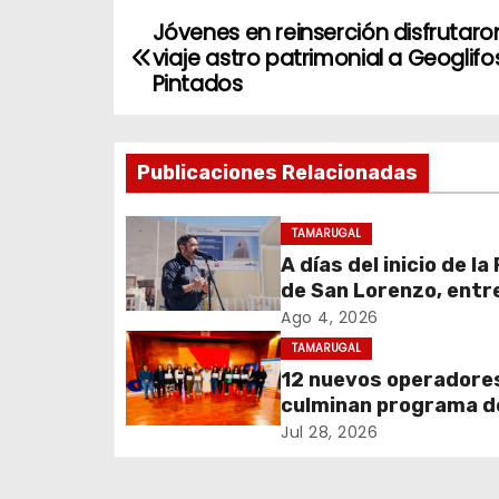
Jóvenes en reinserción disfrutaro
N
viaje astro patrimonial a Geoglifo
a
Pintados
v
Publicaciones Relacionadas
e
g
TAMARUGAL
A días del inicio de la
a
de San Lorenzo, ent
c
obras de emergencia
Ago 4, 2026
resguardar su histór
TAMARUGAL
i
campanario
12 nuevos operadore
culminan programa d
ó
formación impulsado
Jul 28, 2026
n
Teck Quebrada Blanc
Pozo Almonte