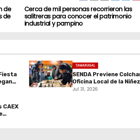
n de
Cerca de mil personas recorrieron las
s de
salitreras para conocer el patrimonio
industrial y pampino
TAMARUGAL
 Fiesta
SENDA Previene Colcha
regan
Oficina Local de la Niñe
 para
promueven el buen uso 
Jul 31, 2026
ico
tiempo libre con jornad
recreativa de ajedrez
s CAEX
e
 por
a en