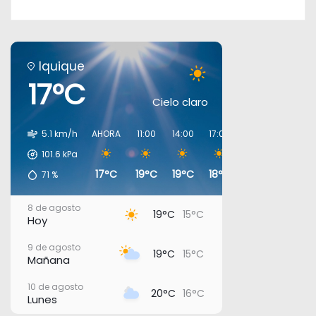
Iquique
17°C
Cielo claro
5.1 km/h
AHORA
11:00
14:00
17:00
20:00
23:00
101.6
kPa
17°C
19°C
19°C
18°C
17°C
17°C
71
%
8 de agosto
19°C
15°C
Hoy
9 de agosto
19°C
15°C
Mañana
10 de agosto
20°C
16°C
Lunes