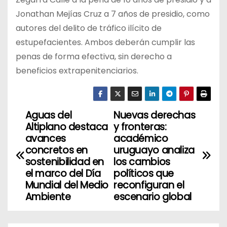
Jonathan Mejías Cruz a 7 años de presidio, como
autores del delito de tráfico ilícito de
estupefacientes. Ambos deberán cumplir las
penas de forma efectiva, sin derecho a
beneficios extrapenitenciarios.
Aguas del
Nuevas derechas
N
Altiplano destaca
y fronteras:
a
avances
académico
concretos en
uruguayo analiza
v
sostenibilidad en
los cambios
el marco del Día
políticos que
e
Mundial del Medio
reconfiguran el
Ambiente
escenario global
g
a