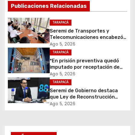
Publicaciones Relacionadas
c
i
TARAPACÁ
Seremi de Transportes y
ó
Telecomunicaciones encabezó
primera mesa de coordinación
Ago 5, 2026
n
para el retiro de cables en
TARAPACÁ
desuso en Iquique
d
*En prisión preventiva quedó
imputado por receptación de
e
cigarrillos avaluados en $1.600
Ago 5, 2026
millones*
TARAPACÁ
e
Seremi de Gobierno destaca
que Ley de Reconstrucción
n
Nacional impulsará la inversión
Ago 5, 2026
y el empleo en Tarapacá
t
r