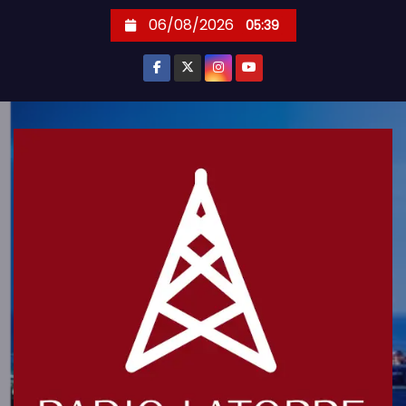
S
06/08/2026
05:39
k
i
p
t
o
c
o
n
t
e
n
t