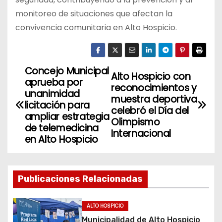
monitoreo de situaciones que afectan la
convivencia comunitaria en Alto Hospicio.
Concejo Municipal
N
Alto Hospicio con
aprueba por
reconocimientos y
a
unanimidad
muestra deportiva
licitación para
celebró el Día del
v
ampliar estrategia
Olimpismo
de telemedicina
Internacional
e
en Alto Hospicio
g
a
Publicaciones Relacionadas
c
ALTO HOSPICIO
i
Municipalidad de Alto Hospicio