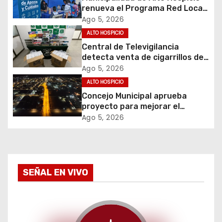
renueva el Programa Red Local
ó
de Apoyos y Cuidados
Ago 5, 2026
ALTO HOSPICIO
n
Central de Televigilancia
d
detecta venta de cigarrillos de
contrabando y permite
Ago 5, 2026
e
incautación de más de 3 mil
ALTO HOSPICIO
cajetillas
Concejo Municipal aprueba
e
proyecto para mejorar el
alumbrado público del sector El
Ago 5, 2026
n
Boro
t
r
SEÑAL EN VIVO
a
d