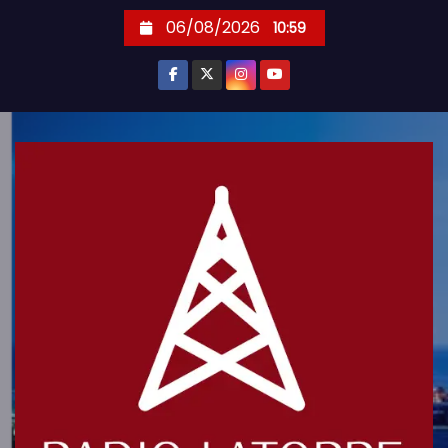
S
06/08/2026
10:59
k
i
p
t
o
c
o
n
t
e
n
t