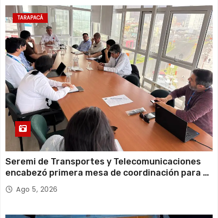
11 de agosto
20°C
18°C
Martes
TARAPACÁ
12 de agosto
21°C
18°C
Miércoles
Seremi de Transportes y Telecomunicaciones
encabezó primera mesa de coordinación para el
retiro de cables en desuso en Iquique
Ago 5, 2026