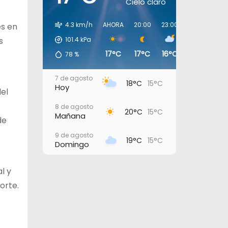
Cielo claro
4.3 km/h
AHORA
20:00
23:00
02:00
05:
es en
s
101.4
kPa
17°C
17°C
16°C
16°C
16
78
%
7 de agosto
18°C
15°C
Hoy
del
8 de agosto
20°C
15°C
Mañana
de
9 de agosto
19°C
15°C
Domingo
10 de agosto
20°C
16°C
al y
Lunes
orte.
11 de agosto
21°C
17°C
Martes
12 de agosto
23°C
19°C