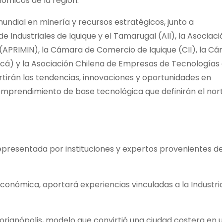
ómicos de la región.
ndial en minería y recursos estratégicos, junto a
 Industriales de Iquique y el Tamarugal (AII), la Asociaci
 (APRIMIN), la Cámara de Comercio de Iquique (CII), la C
cá) y la Asociación Chilena de Empresas de Tecnologías
tirán las tendencias, innovaciones y oportunidades en
 emprendimiento de base tecnológica que definirán el nor
epresentada por instituciones y expertos provenientes d
conómica, aportará experiencias vinculadas a la Industria
Florianópolis, modelo que convirtió una ciudad costera en 