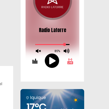
al
Iquique
17°C