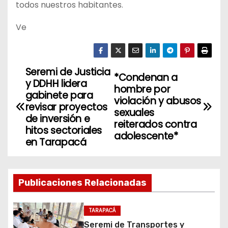
todos nuestros habitantes.
Ve
Seremi de Justicia
N
*Condenan a
y DDHH lidera
hombre por
a
gabinete para
violación y abusos
revisar proyectos
sexuales
v
de inversión e
reiterados contra
hitos sectoriales
adolescente*
e
en Tarapacá
g
a
Publicaciones Relacionadas
c
TARAPACÁ
i
Seremi de Transportes y