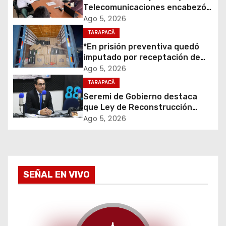
Telecomunicaciones encabezó
ó
primera mesa de coordinación
Ago 5, 2026
para el retiro de cables en
TARAPACÁ
n
desuso en Iquique
*En prisión preventiva quedó
d
imputado por receptación de
cigarrillos avaluados en $1.600
Ago 5, 2026
e
millones*
TARAPACÁ
Seremi de Gobierno destaca
e
que Ley de Reconstrucción
Nacional impulsará la inversión
Ago 5, 2026
n
y el empleo en Tarapacá
t
r
SEÑAL EN VIVO
a
d