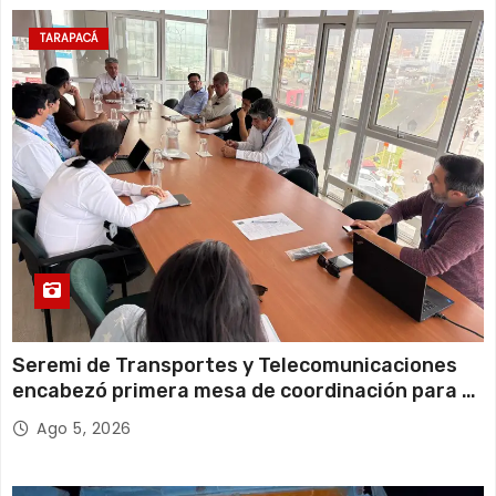
13 de agosto
21°C
18°C
Jueves
TARAPACÁ
14 de agosto
21°C
18°C
Viernes
Seremi de Transportes y Telecomunicaciones
encabezó primera mesa de coordinación para el
retiro de cables en desuso en Iquique
Ago 5, 2026