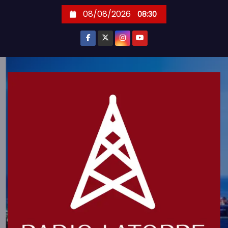
S
08/08/2026
08:30
k
i
p
t
o
c
o
n
t
e
n
t