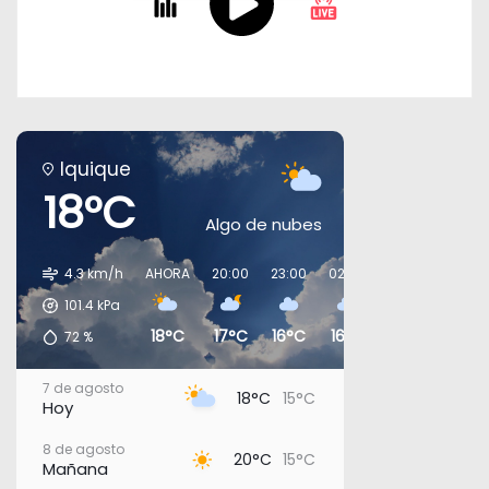
Iquique
18°C
Algo de nubes
4.3 km/h
AHORA
20:00
23:00
02:00
05:00
08:00
101.4
kPa
18°C
17°C
16°C
16°C
16°C
17°C
72
%
7 de agosto
18°C
15°C
Hoy
8 de agosto
20°C
15°C
Mañana