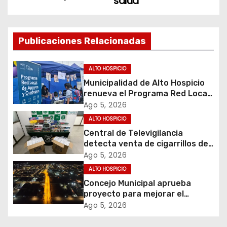
salud
e
g
Publicaciones Relacionadas
a
c
ALTO HOSPICIO
Municipalidad de Alto Hospicio
i
renueva el Programa Red Local
de Apoyos y Cuidados
Ago 5, 2026
ó
ALTO HOSPICIO
Central de Televigilancia
n
detecta venta de cigarrillos de
contrabando y permite
d
Ago 5, 2026
incautación de más de 3 mil
ALTO HOSPICIO
cajetillas
e
Concejo Municipal aprueba
proyecto para mejorar el
e
alumbrado público del sector El
Ago 5, 2026
Boro
n