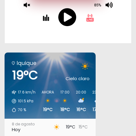
Iquique
19°C
Cielo claro
17.6 km/h
AHORA
17:00
20:00
23:00
02:00
05:00
101.5
kPa
19°C
18°C
16°C
17°C
16°C
16°C
70
%
8 de agosto
19°C
15°C
Hoy