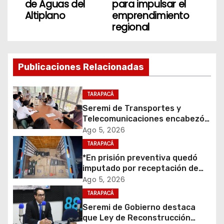
de Aguas del
para impulsar el
e
Altiplano
emprendimiento
regional
g
a
Publicaciones Relacionadas
c
i
TARAPACÁ
Seremi de Transportes y
ó
Telecomunicaciones encabezó
primera mesa de coordinación
Ago 5, 2026
n
para el retiro de cables en
TARAPACÁ
desuso en Iquique
d
*En prisión preventiva quedó
imputado por receptación de
e
cigarrillos avaluados en $1.600
Ago 5, 2026
millones*
TARAPACÁ
e
Seremi de Gobierno destaca
que Ley de Reconstrucción
n