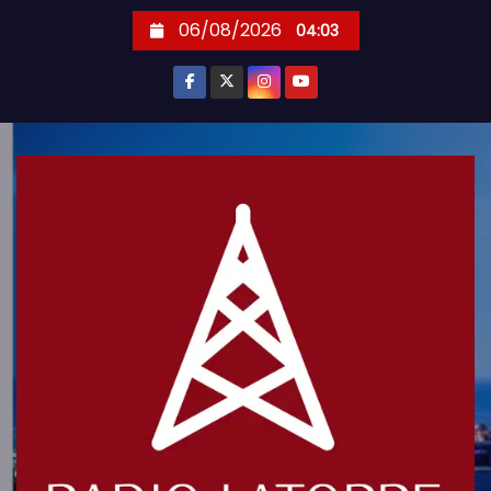
S
06/08/2026
04:03
k
i
p
t
o
c
o
n
t
e
n
t