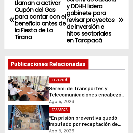
N
Llaman a activar
y DDHH lidera
Cupón del Gas
a
gabinete para
para contar con el
revisar proyectos
beneficio antes de
v
de inversión e
la Fiesta de La
hitos sectoriales
Tirana
e
en Tarapacá
g
a
Publicaciones Relacionadas
c
TARAPACÁ
i
Seremi de Transportes y
Telecomunicaciones encabezó
ó
primera mesa de coordinación
Ago 5, 2026
para el retiro de cables en
TARAPACÁ
n
desuso en Iquique
*En prisión preventiva quedó
d
imputado por receptación de
cigarrillos avaluados en $1.600
Ago 5, 2026