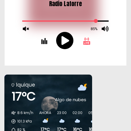
Iquique
17°C
Algo de nubes
8.6 km/h
AHORA
23:00
02:00
05:00
08:00
11:00
101.3
kPa
17°C
17°C
16°C
16°C
17°C
19°C
82
%