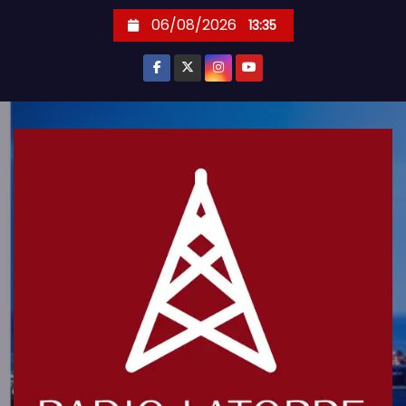
S
06/08/2026
13:35
k
i
p
t
o
c
o
n
t
e
n
t