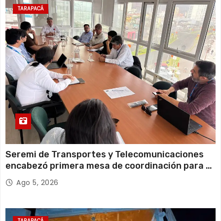
13 de agosto
21°C
18°C
Jueves
TARAPACÁ
14 de agosto
21°C
18°C
Viernes
Seremi de Transportes y Telecomunicaciones
encabezó primera mesa de coordinación para el
retiro de cables en desuso en Iquique
Ago 5, 2026
TARAPACÁ