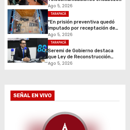
i
primera mesa de coordinación
Ago 5, 2026
ó
para el retiro de cables en
TARAPACÁ
desuso en Iquique
*En prisión preventiva quedó
n
imputado por receptación de
cigarrillos avaluados en $1.600
d
Ago 5, 2026
millones*
TARAPACÁ
e
Seremi de Gobierno destaca
que Ley de Reconstrucción
e
Nacional impulsará la inversión
Ago 5, 2026
y el empleo en Tarapacá
n
t
SEÑAL EN VIVO
r
a
d