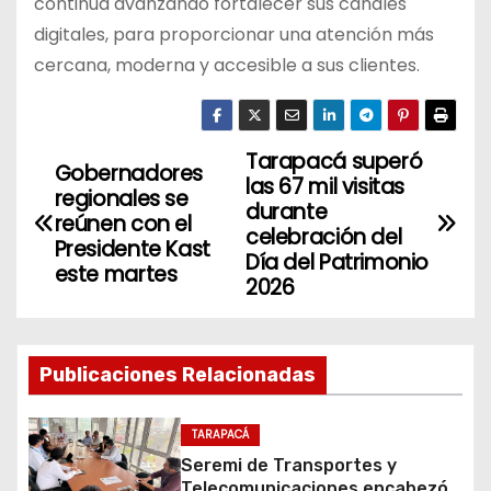
continúa avanzando fortalecer sus canales
digitales, para proporcionar una atención más
cercana, moderna y accesible a sus clientes.
Tarapacá superó
N
Gobernadores
las 67 mil visitas
regionales se
a
durante
reúnen con el
celebración del
Presidente Kast
v
Día del Patrimonio
este martes
2026
e
g
Publicaciones Relacionadas
a
c
TARAPACÁ
Seremi de Transportes y
Telecomunicaciones encabezó