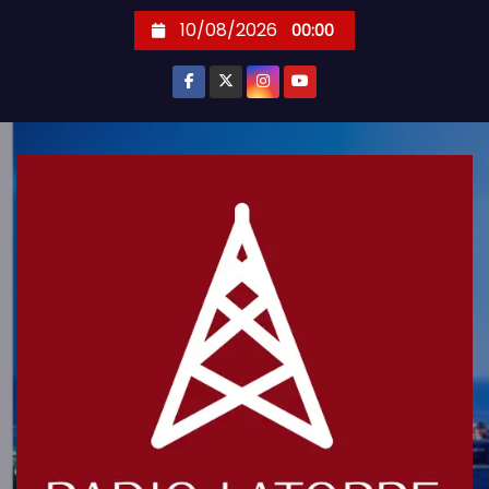
S
10/08/2026
00:00
k
i
p
t
o
c
o
n
t
e
n
t