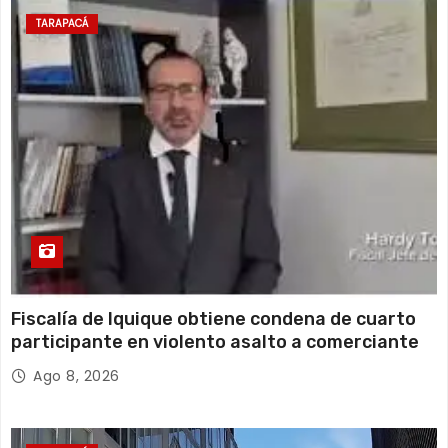
14 de agosto
20°C
17°C
Viernes
TARAPACÁ
15 de agosto
19°C
16°C
Sábado
Fiscalía de Iquique obtiene condena de cuarto
participante en violento asalto a comerciante
Ago 8, 2026