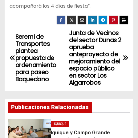
acompañará los 4 días de fiesta”.
Junta de Vecinos
N
Seremi de
del sector Dunas 2
Transportes
a
aprueba
plantea
anteproyecto de
propuesta de
v
mejoramiento del
ordenamiento
espacio público
para paseo
e
en sector Los
Baquedano
Algarrobos
g
a
Publicaciones Relacionadas
c
i
IQUIQUE
Iquique y Campo Grande