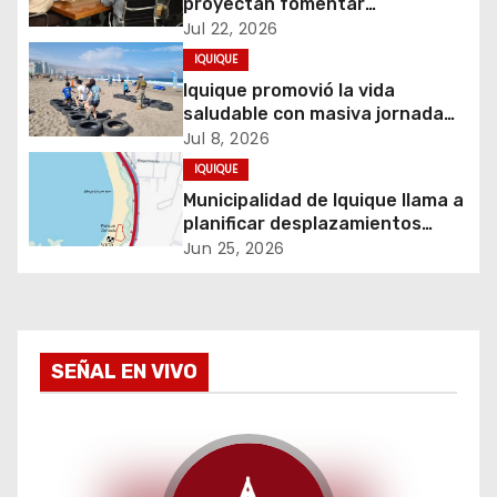
ó
proyectan fomentar
intercambio turístico que
Jul 22, 2026
n
impulse conexión aérea directa
IQUIQUE
d
Iquique promovió la vida
saludable con masiva jornada
e
de CrossFit familiar organizada
Jul 8, 2026
por SENDA Previene Iquique
IQUIQUE
e
Municipalidad de Iquique llama a
planificar desplazamientos
n
durante Iquique 5150 Triathlon
Jun 25, 2026
t
r
a
SEÑAL EN VIVO
d
a