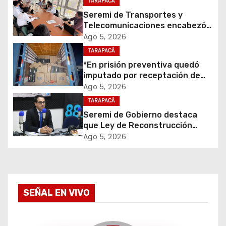
TARAPACÁ
ó
Seremi de Transportes y
Telecomunicaciones encabezó
n
primera mesa de coordinación
Ago 5, 2026
para el retiro de cables en
d
TARAPACÁ
desuso en Iquique
*En prisión preventiva quedó
e
imputado por receptación de
cigarrillos avaluados en $1.600
Ago 5, 2026
e
millones*
TARAPACÁ
Seremi de Gobierno destaca
n
que Ley de Reconstrucción
Nacional impulsará la inversión
t
Ago 5, 2026
y el empleo en Tarapacá
r
a
SEÑAL EN VIVO
d
a