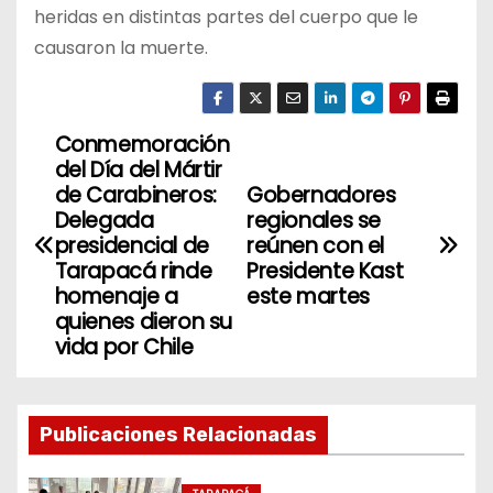
heridas en distintas partes del cuerpo que le
causaron la muerte.
Conmemoración
N
del Día del Mártir
a
de Carabineros:
Gobernadores
Delegada
regionales se
v
presidencial de
reúnen con el
Tarapacá rinde
Presidente Kast
e
homenaje a
este martes
quienes dieron su
g
vida por Chile
a
c
Publicaciones Relacionadas
i