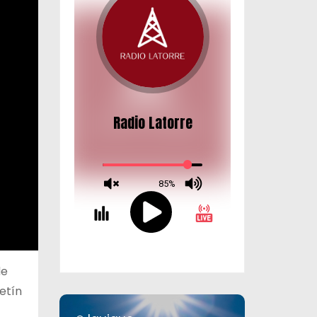
de
etín