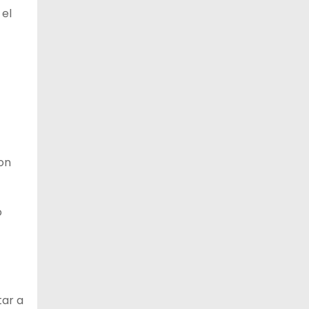
 el
con
o
tar a