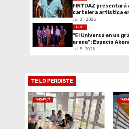
FINTDAZ presentará 
a
cartelera artística e
c
agosto, para anunciar
Jul 31, 2026
programación del Gr
ARTES
i
Festival 2026
“El Universo en un gr
arena”: Espacio Akan
ó
Theater Aber Ander
Jul 8, 2026
n
estrenarán obra en el
Municipal Tarapacá
d
e
TE LO PERDISTE
e
TARAPACÁ
TARA
n
t