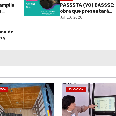
amplia
PA$$$TA (YO) BA$$$E: 
n
obra que presentará
 la
FINTDAZ con funciones
Jul 20, 2026
an
inclusivas en el Salón
Municipal Tarapacá
ano de
a y
srum
 Salón
PACÁ
EDUCACIÓN