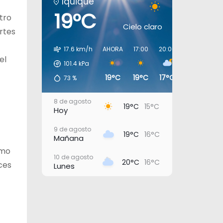
Iquique
19°C
tro
Cielo claro
rtes
17.6 km/h
AHORA
17:00
20:00
23:00
02:
el
101.4
kPa
19°C
19°C
17°C
17°C
16
73
%
8 de agosto
19°C
15°C
Hoy
9 de agosto
19°C
16°C
Mañana
omo
10 de agosto
20°C
16°C
ces
Lunes
11 de agosto
21°C
17°C
Martes
12 de agosto
23°C
19°C
Miércoles