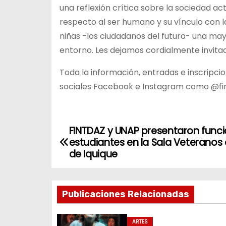
una reflexión crítica sobre la sociedad a
respecto al ser humano y su vínculo con l
niñas -los ciudadanos del futuro- una may
entorno. Les dejamos cordialmente invitad
Toda la información, entradas e inscripcio
sociales Facebook e Instagram como @fin
FINTDAZ y UNAP presentaron func
N
estudiantes en la Sala Veteranos 
a
de Iquique
v
Publicaciones Relacionadas
e
g
ARTES