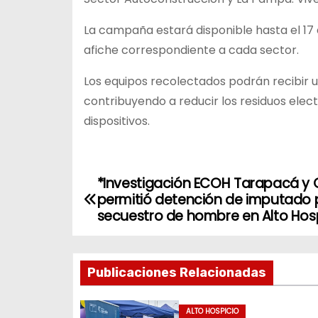
La campaña estará disponible hasta el 17 d
afiche correspondiente a cada sector.
Los equipos recolectados podrán recibir 
contribuyendo a reducir los residuos elec
dispositivos.
*Investigación ECOH Tarapacá y
N
permitió detención de imputado 
a
secuestro de hombre en Alto Hos
v
Publicaciones Relacionadas
e
g
ALTO HOSPICIO