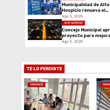
Municipalidad de Alto
a
Hospicio renueva el
c
Programa Red Local 
Ago 5, 2026
Apoyos y Cuidados
ALTO HOSPICIO
i
Concejo Municipal ap
proyecto para mejora
ó
alumbrado público de
Ago 5, 2026
n
sector El Boro
d
e
TE LO PERDISTE
e
TARAPACÁ
TARA
n
t