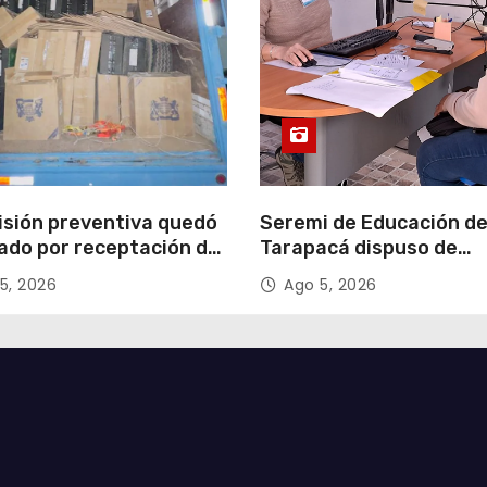
isión preventiva quedó
Seremi de Educación d
ado por receptación de
Tarapacá dispuso de
illos avaluados en
facilitadores para apoy
5, 2026
Ago 5, 2026
 millones*
proceso de Admisión Es
2027