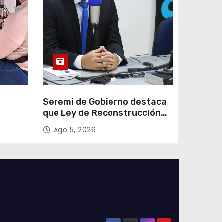
e
Seremi de Gobierno destaca
que Ley de Reconstrucción
ar
Nacional impulsará la
Ago 5, 2026
colar
inversión y el empleo en
Tarapacá