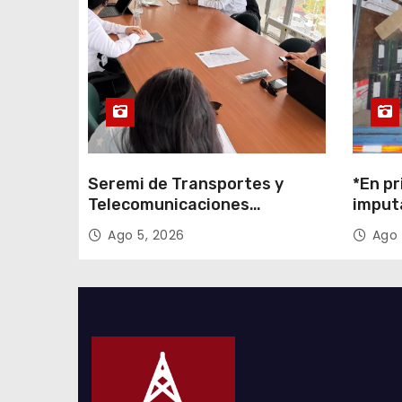
r
a
d
a
s
Seremi de Transportes y
*En pr
Telecomunicaciones
imput
encabezó primera mesa de
cigarr
Ago 5, 2026
Ago 
coordinación para el retiro de
$1.600
cables en desuso en Iquique