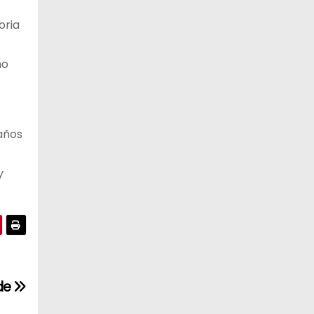
oria
mo
 años
y
de