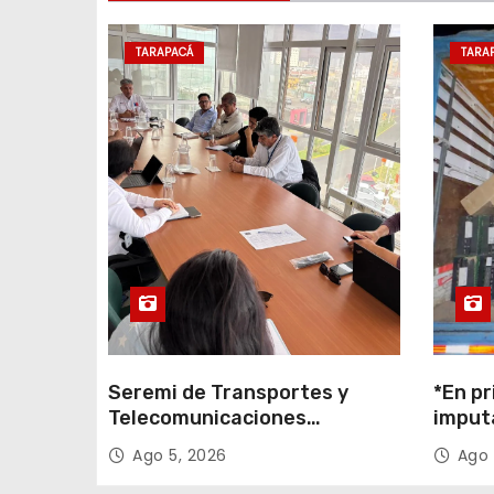
n
TARAPACÁ
TARA
t
r
a
d
a
s
Seremi de Transportes y
*En pr
Telecomunicaciones
imput
encabezó primera mesa de
cigarr
Ago 5, 2026
Ago 
coordinación para el retiro de
$1.600