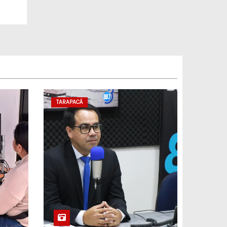
12 de agosto
21°C
19°C
Miércoles
13 de agosto
20°C
18°C
Jueves
TARAPACÁ