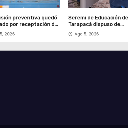
isión preventiva quedó
Seremi de Educación d
ado por receptación de
Tarapacá dispuso de
illos avaluados en
facilitadores para apoy
5, 2026
Ago 5, 2026
 millones*
proceso de Admisión Es
2027