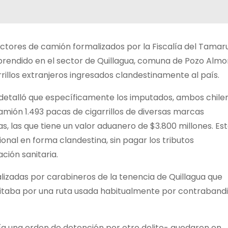
ctores de camión formalizados por la Fiscalía del Tamar
rprendido en el sector de Quillagua, comuna de Pozo Almo
illos extranjeros ingresados clandestinamente al país.
s, detalló que específicamente los imputados, ambos chile
mión 1.493 pacas de cigarrillos de diversas marcas
as, las que tiene un valor aduanero de $3.800 millones. Es
onal en forma clandestina, sin pagar los tributos
ción sanitaria.
ealizadas por carabineros de la tenencia de Quillagua que
itaba por una ruta usada habitualmente por contrabandi
a una orden de detención por otro delito- quedaron en