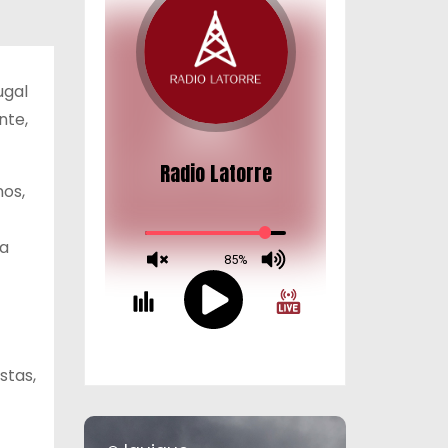
ugal
nte,
nos,
ta
stas,