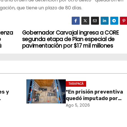
gación, que tiene un plazo de 80 días.
uenza
Gobernador Carvajal ingresa a CORE
e
segunda etapa de Plan especial de
á
pavimentación por $17 mil millones
TARAPACÁ
es y
*En prisión preventiva
quedó imputado por
sa de
receptación de cigarril
Ago 5, 2026
retiro
avaluados en $1.600
en
millones*