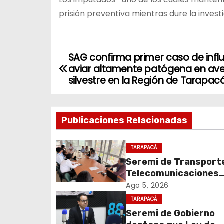
prisión preventiva mientras dure la investi
SAG confirma primer caso de infl
N
aviar altamente patógena en av
a
silvestre en la Región de Tarapac
v
Publicaciones Relacionadas
e
g
TARAPACÁ
Seremi de Transport
a
Telecomunicaciones
c
encabezó primera me
Ago 5, 2026
coordinación para el 
TARAPACÁ
i
de cables en desuso 
Seremi de Gobierno
Iquique