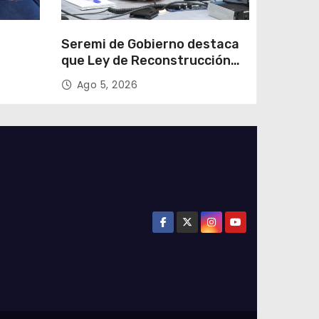
e
Seremi de Gobierno destaca
que Ley de Reconstrucción
ar
Nacional impulsará la
Ago 5, 2026
colar
inversión y el empleo en
Tarapacá