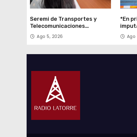
s
Seremi de Transportes y
*En pr
Telecomunicaciones
imput
encabezó primera mesa de
cigarr
Ago 5, 2026
Ago 
coordinación para el retiro de
$1.600
cables en desuso en Iquique