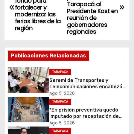
fondo para
Tarapacá al
fortalecer y
v
Presidente Kast en
modernizar las
reunión de
ferias libres de la
e
gobernadores
región
regionales
g
a
Publicaciones Relacionadas
c
i
TARAPACÁ
Seremi de Transportes y
ó
Telecomunicaciones encabezó
primera mesa de coordinación
Ago 5, 2026
n
para el retiro de cables en
TARAPACÁ
desuso en Iquique
d
*En prisión preventiva quedó
imputado por receptación de
e
cigarrillos avaluados en $1.600
Ago 5, 2026
millones*
TARAPACÁ