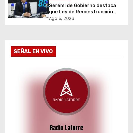
e
Seremi de Gobierno destaca
que Ley de Reconstrucción
n
Nacional impulsará la inversión
Ago 5, 2026
y el empleo en Tarapacá
t
r
a
SEÑAL EN VIVO
d
a
s