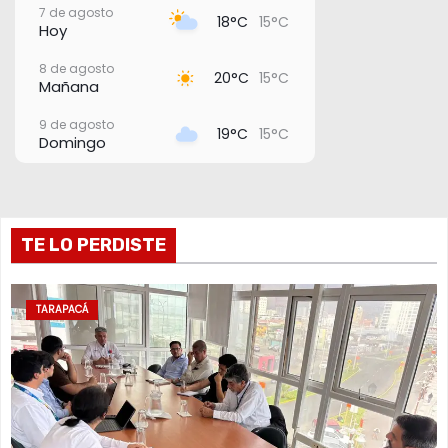
7 de agosto
18°C
15°C
Hoy
8 de agosto
20°C
15°C
Mañana
9 de agosto
19°C
15°C
Domingo
10 de agosto
20°C
16°C
Lunes
11 de agosto
TE LO PERDISTE
21°C
17°C
Martes
12 de agosto
23°C
19°C
Miércoles
TARAPACÁ
13 de agosto
20°C
18°C
Jueves