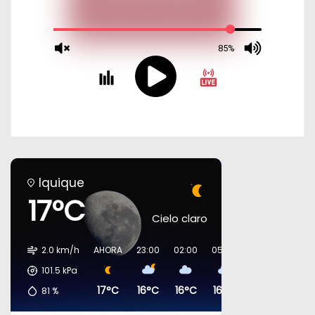
Iquique
17°C
Cielo claro
2.0 km/h
AHORA
23:00
02:00
05:00
08:00
11:00
101.5
kPa
17°C
16°C
16°C
16°C
17°C
19°C
81
%