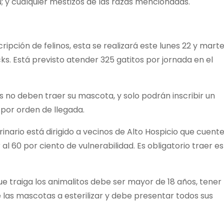
zu; y cualquier mestizos de las razas mencionadas.
cripción de felinos, esta se realizará este lunes 22 y mart
cks. Está previsto atender 325 gatitos por jornada en el
s no deben traer su mascota, y solo podrán inscribir un
 por orden de llegada.
nario está dirigido a vecinos de Alto Hospicio que cuent
al 60 por ciento de vulnerabilidad. Es obligatorio traer e
ue traiga los animalitos debe ser mayor de 18 años, tener
e las mascotas a esterilizar y debe presentar todos sus