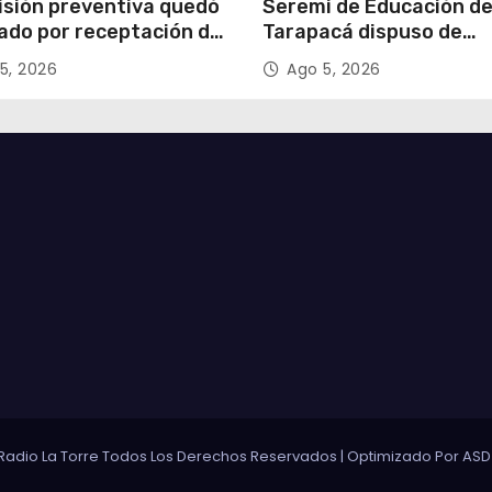
isión preventiva quedó
Seremi de Educación d
ado por receptación de
Tarapacá dispuso de
illos avaluados en
facilitadores para apoy
5, 2026
Ago 5, 2026
 millones*
proceso de Admisión Es
2027
Radio La Torre Todos Los Derechos Reservados
|
Optimizado Por
ASD