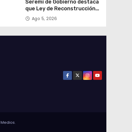
e
Seremi de Gobierno destaca
que Ley de Reconstrucción
ar
Nacional impulsará la
Ago 5, 2026
colar
inversión y el empleo en
Tarapacá
 Medios
.