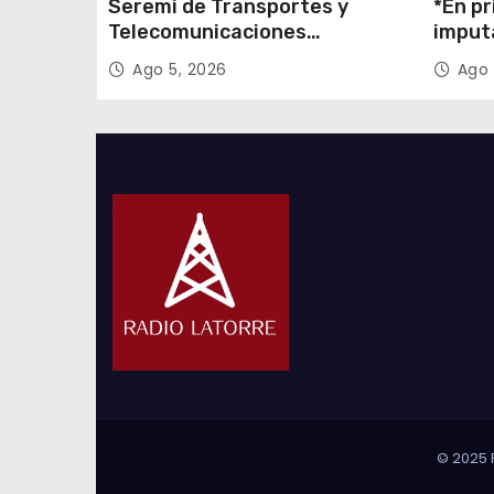
Seremi de Transportes y
*En pr
Telecomunicaciones
imput
encabezó primera mesa de
cigarr
Ago 5, 2026
Ago 
coordinación para el retiro de
$1.600
cables en desuso en Iquique
© 2025 