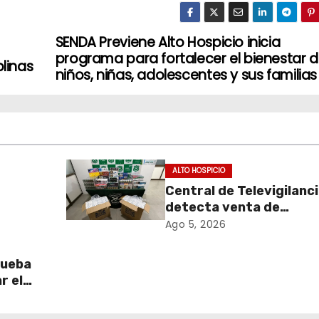
SENDA Previene Alto Hospicio inicia
programa para fortalecer el bienestar 
plinas
niños, niñas, adolescentes y sus familias
ALTO HOSPICIO
Central de Televigilanc
detecta venta de
de
cigarrillos de contraba
Ago 5, 2026
y permite incautación 
más de 3 mil cajetillas
rueba
r el
l