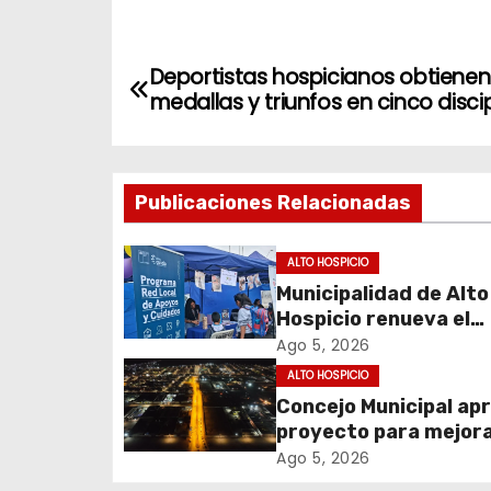
N
Deportistas hospicianos obtienen
medallas y triunfos en cinco disci
a
v
Publicaciones Relacionadas
e
g
ALTO HOSPICIO
Municipalidad de Alto
a
Hospicio renueva el
c
Programa Red Local 
Ago 5, 2026
Apoyos y Cuidados
ALTO HOSPICIO
i
Concejo Municipal ap
proyecto para mejora
ó
alumbrado público de
Ago 5, 2026
n
sector El Boro