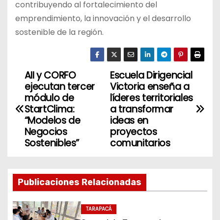
contribuyendo al fortalecimiento del
emprendimiento, la innovación y el desarrollo
sostenible de la región.
AII y CORFO
Escuela Dirigencial
N
ejecutan tercer
Victoria enseña a
a
módulo de
líderes territoriales
StartClima:
a transformar
v
“Modelos de
ideas en
Negocios
proyectos
e
Sostenibles”
comunitarios
g
a
Publicaciones Relacionadas
c
TARAPACÁ