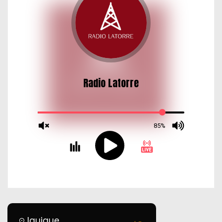
a
s
Iquique