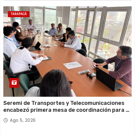
12 de agosto
22°C
19°C
Miércoles
TARAPACÁ
13 de agosto
21°C
18°C
Jueves
Seremi de Transportes y Telecomunicaciones
encabezó primera mesa de coordinación para el
retiro de cables en desuso en Iquique
Ago 5, 2026