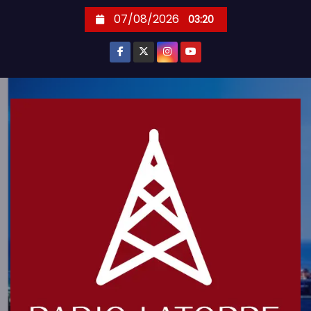
S
07/08/2026
03:20
k
i
p
t
o
c
o
n
t
e
n
t