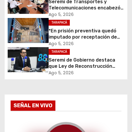
i
Seremi de Transportes y
Telecomunicaciones encabezó
ó
primera mesa de coordinación
Ago 5, 2026
para el retiro de cables en
TARAPACÁ
n
desuso en Iquique
*En prisión preventiva quedó
d
imputado por receptación de
cigarrillos avaluados en $1.600
Ago 5, 2026
e
millones*
TARAPACÁ
Seremi de Gobierno destaca
e
que Ley de Reconstrucción
Nacional impulsará la inversión
Ago 5, 2026
n
y el empleo en Tarapacá
t
r
SEÑAL EN VIVO
a
d