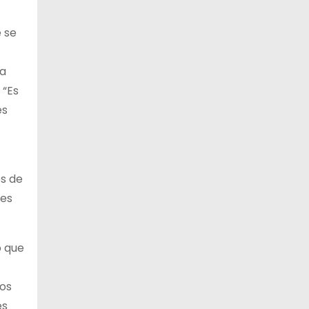
13 de agosto
21°C
18°C
e se
Jueves
14 de agosto
21°C
18°C
La
Viernes
 “Es
es
es de
res
ó que
mos
es