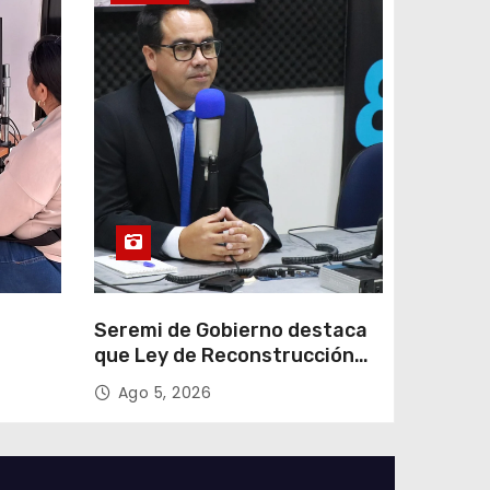
e
Seremi de Gobierno destaca
que Ley de Reconstrucción
ar
Nacional impulsará la
Ago 5, 2026
colar
inversión y el empleo en
Tarapacá