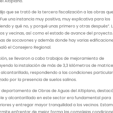
l Altiplano.
ijo que se trató de la tercera fiscalización a las obras qu
Fue una instancia muy positiva, muy explicativa para los
endo y qué no, y porqué unas primero y otras después”. 
nos y vecinas, así como el estado de avance del proyecto.
as de socavones y además donde hay varias edificacion
aló el Consejero Regional.
ación, se llevaron a cabo trabajos de mejoramiento de
cluyendo la instalación de más de 3,3 kilómetros de matric
 alcantarillado, respondiendo a las condiciones particula
ado por la presencia de suelos salinos.
del departamento de Obras de Aguas del Altiplano, destac
le y alcantarillado en este sector era fundamental para
eriores y entregar mayor tranquilidad a los vecinos. Esta
rmite enfrentar de mejor forma las complejas condicion