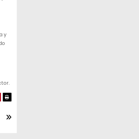
a y
do
tor.