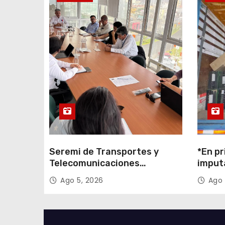
n
t
r
a
d
a
s
Seremi de Transportes y
*En pr
Telecomunicaciones
imput
encabezó primera mesa de
cigarr
Ago 5, 2026
Ago 
coordinación para el retiro de
$1.600
cables en desuso en Iquique