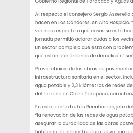
Gobierno Regional de Tarapacá y Aguas de
Al respecto el consejero Sergio Asserella d
hacen en Los Cóndores, en Alto Hospicio. “
vecinos respecto a qué cosas se está haci
jornada permitió aclarar dudas a los veci
un sector complejo que esta con problem
que están con órdenes de demolición” señ
Previo al inicio de las obras de paviment
infraestructura sanitaria en el sector, in
agua potable y 2,3 kilómetros de redes de
del terreno en Cerro Tarapacá, caracteriz
En este contexto, Luis Recabarren, jefe 
“la renovación de las redes de agua potab
asegurar la durabilidad de las obras post
hablando de infraestructura clave que pe