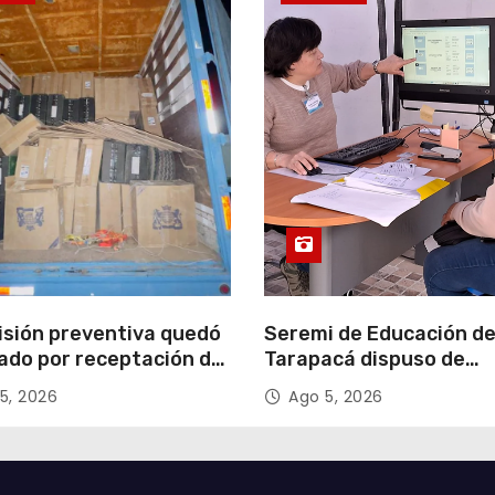
isión preventiva quedó
Seremi de Educación d
ado por receptación de
Tarapacá dispuso de
illos avaluados en
facilitadores para apoy
5, 2026
Ago 5, 2026
 millones*
proceso de Admisión Es
2027