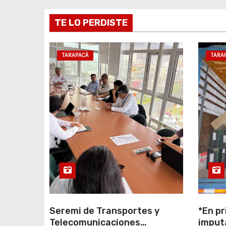
d
e
TE LO PERDISTE
e
TARAPACÁ
TARA
n
t
r
a
d
a
s
Seremi de Transportes y
*En pr
Telecomunicaciones
imput