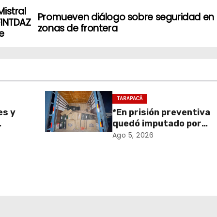
istral
Promueven diálogo sobre seguridad en
FINTDAZ
zonas de frontera
e
TARAPACÁ
es y
*En prisión preventiva
quedó imputado por
sa de
receptación de cigarril
Ago 5, 2026
retiro
avaluados en $1.600
en
millones*
onal
 y el