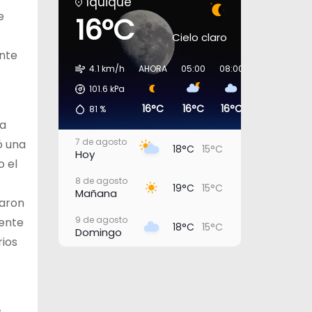
Iquique
e
16°C
Cielo claro
ente
4.1 km/h
AHORA
05:00
08:00
11:00
14:0
101.6
kPa
16°C
16°C
16°C
18°C
18°
81
%
la
7 de agosto
ó una
18°C
15°C
Hoy
o el
8 de agosto
19°C
15°C
Mañana
caron
9 de agosto
mente
18°C
15°C
Domingo
rios
10 de agosto
20°C
16°C
Lunes
11 de agosto
21°C
18°C
Martes
s