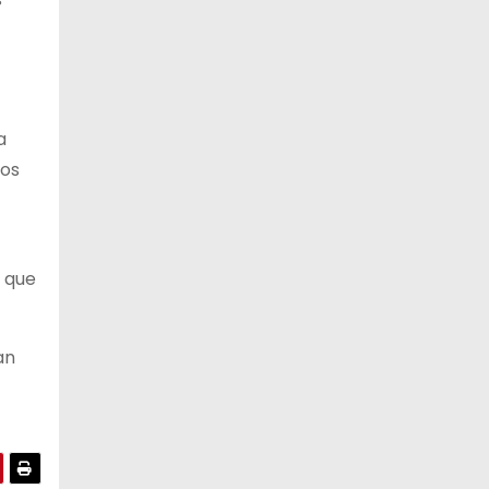
12 de agosto
22°C
19°C
Miércoles
13 de agosto
21°C
18°C
Jueves
a
cos
s que
an