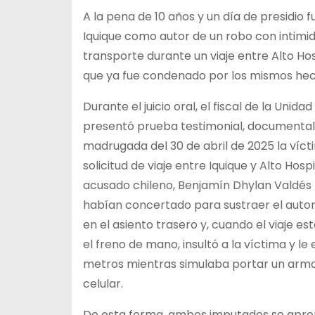
A la pena de 10 años y un día de presidio
Iquique como autor de un robo con intimi
transporte durante un viaje entre Alto Hos
que ya fue condenado por los mismos hec
Durante el juicio oral, el fiscal de la Uni
presentó prueba testimonial, documental y
madrugada del 30 de abril de 2025 la víct
solicitud de viaje entre Iquique y Alto Hos
acusado chileno, Benjamín Dhylan Valdés 
habían concertado para sustraer el autom
en el asiento trasero y, cuando el viaje 
el freno de mano, insultó a la víctima y le
metros mientras simulaba portar un arma 
celular.
De esta forma, ambos imputados se apropia