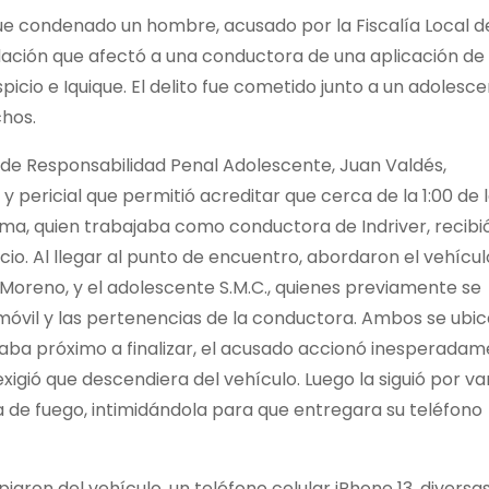
 fue condenado un hombre, acusado por la Fiscalía Local d
dación que afectó a una conductora de una aplicación de
picio e Iquique. El delito fue cometido junto a un adolesc
hos.
dad de Responsabilidad Penal Adolescente, Juan Valdés,
 pericial que permitió acreditar que cerca de la 1:00 de 
ima, quien trabajaba como conductora de Indriver, recibi
picio. Al llegar al punto de encuentro, abordaron el vehícul
Moreno, y el adolescente S.M.C., quienes previamente se
óvil y las pertenencias de la conductora. Ambos se ubi
estaba próximo a finalizar, el acusado accionó inesperada
 exigió que descendiera del vehículo. Luego la siguió por va
de fuego, intimidándola para que entregara su teléfono
ron del vehículo, un teléfono celular iPhone 13, diversa