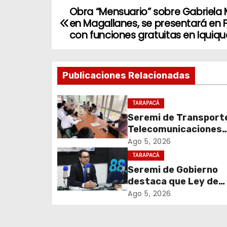
Obra “Mensuario” sobre Gabriela M
N
en Magallanes, se presentará en 
a
con funciones gratuitas en Iquiqu
v
Publicaciones Relacionadas
e
g
TARAPACÁ
Seremi de Transport
a
Telecomunicaciones
c
encabezó primera me
Ago 5, 2026
coordinación para el 
TARAPACÁ
i
de cables en desuso 
Seremi de Gobierno
Iquique
destaca que Ley de
ó
Reconstrucción Naci
Ago 5, 2026
n
impulsará la inversión
empleo en Tarapacá