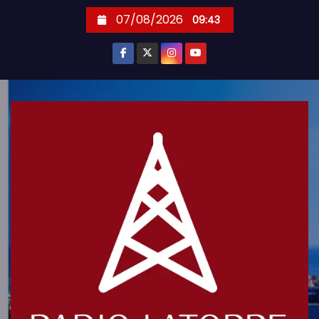
S
07/08/2026
09:43
k
i
p
t
o
c
o
n
t
e
n
t