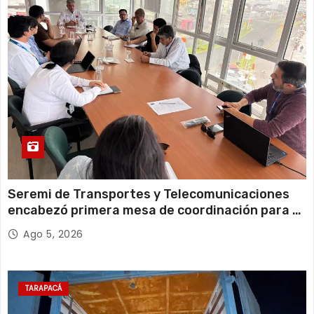
13 de agosto
20°C
18°C
Jueves
Seremi de Transportes y Telecomunicaciones
encabezó primera mesa de coordinación para el
retiro de cables en desuso en Iquique
Ago 5, 2026
TARAPACÁ