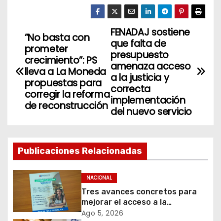
FENADAJ sostiene
N
”No basta con
que falta de
prometer
a
presupuesto
crecimiento”: PS
amenaza acceso
lleva a La Moneda
v
a la justicia y
propuestas para
correcta
corregir la reforma
e
implementación
de reconstrucción
del nuevo servicio
g
a
Publicaciones Relacionadas
c
i
NACIONAL
Tres avances concretos para
ó
mejorar el acceso a la
información y proteger los
Ago 5, 2026