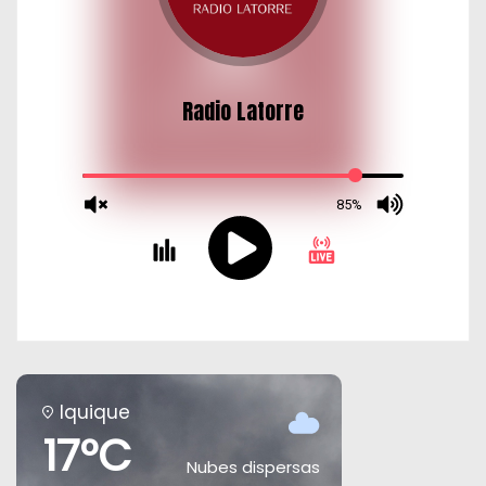
Iquique
17°C
Nubes dispersas