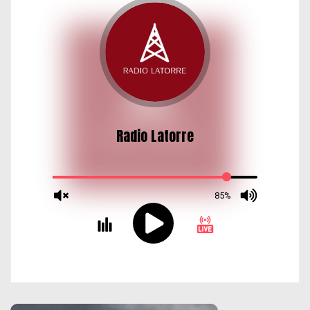
d
a
s