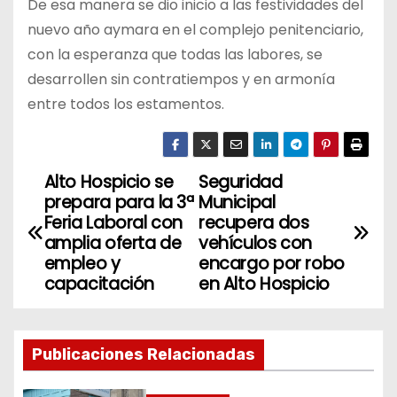
De esa manera se dio inicio a las festividades del
nuevo año aymara en el complejo penitenciario,
con la esperanza que todas las labores, se
desarrollen sin contratiempos y en armonía
entre todos los estamentos.
Alto Hospicio se
Seguridad
N
prepara para la 3ª
Municipal
a
Feria Laboral con
recupera dos
amplia oferta de
vehículos con
v
empleo y
encargo por robo
capacitación
en Alto Hospicio
e
g
Publicaciones Relacionadas
a