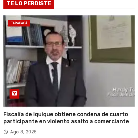
14 de agosto
TE LO PERDISTE
20°C
17°C
Viernes
15 de agosto
19°C
16°C
Sábado
TARAPACÁ
16 de agosto
18°C
16°C
Domingo
Fiscalía de Iquique obtiene condena de cuarto
participante en violento asalto a comerciante
Ago 8, 2026