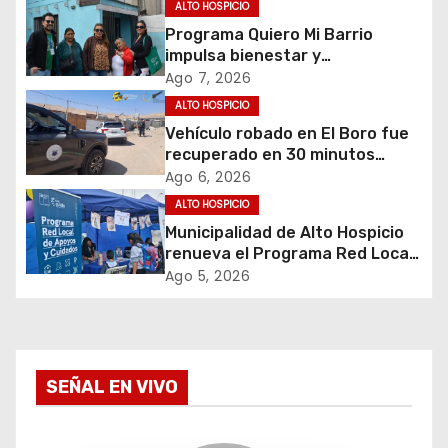
c
ALTO HOSPICIO
Programa Quiero Mi Barrio
i
impulsa bienestar y
envejecimiento activo en
Ago 7, 2026
ó
adultos mayores de Alto
ALTO HOSPICIO
Hospicio
Vehículo robado en El Boro fue
n
recuperado en 30 minutos
gracias a operativo coordinado
d
Ago 6, 2026
ALTO HOSPICIO
e
Municipalidad de Alto Hospicio
renueva el Programa Red Local
e
de Apoyos y Cuidados
Ago 5, 2026
n
t
SEÑAL EN VIVO
r
a