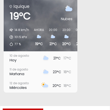
Iquique
19°C
Nubes
14.8 km/h
AHORA
20:00
23:00
02:00
05:00
08:0
101.5
kPa
19°C
21°C
20°C
21°C
19°C
21°
77
%
10 de agosto
21°C
17°C
Hoy
11 de agosto
23°C
18°C
Mañana
12 de agosto
20°C
18°C
Miércoles
13 de agosto
20°C
18°C
Jueves