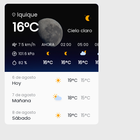
Iquique
16°C
Cielo claro
7.5 km/h
AHORA
02:00
05:00
08:00
11:00
14:00
101.6
kPa
16°C
16°C
16°C
16°C
18°C
18°C
82
%
6 de agosto
19°C
15°C
Hoy
7 de agosto
18°C
15°C
Mañana
8 de agosto
19°C
15°C
Sábado
9 de agosto
18°C
15°C
Domingo