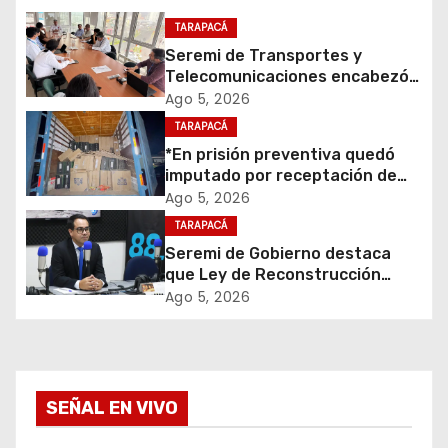
c
TARAPACÁ
i
Seremi de Transportes y
Telecomunicaciones encabezó
ó
primera mesa de coordinación
Ago 5, 2026
para el retiro de cables en
TARAPACÁ
n
desuso en Iquique
*En prisión preventiva quedó
d
imputado por receptación de
cigarrillos avaluados en $1.600
Ago 5, 2026
e
millones*
TARAPACÁ
Seremi de Gobierno destaca
e
que Ley de Reconstrucción
Nacional impulsará la inversión
Ago 5, 2026
n
y el empleo en Tarapacá
t
r
SEÑAL EN VIVO
a