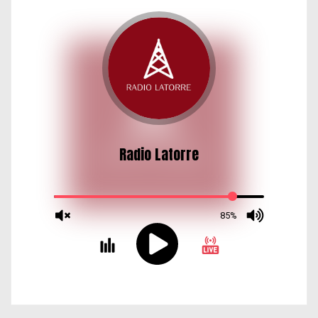
d
a
s