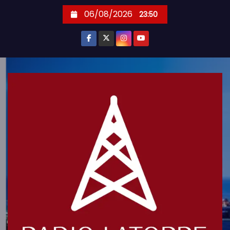
S
06/08/2026
23:50
k
i
p
t
o
c
o
n
t
e
n
t