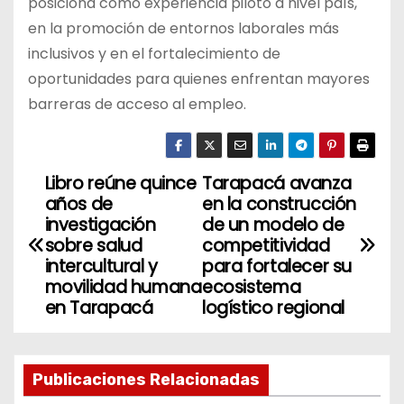
posiciona como experiencia piloto a nivel país,
en la promoción de entornos laborales más
inclusivos y en el fortalecimiento de
oportunidades para quienes enfrentan mayores
barreras de acceso al empleo.
Libro reúne quince
Tarapacá avanza
N
años de
en la construcción
a
investigación
de un modelo de
sobre salud
competitividad
v
intercultural y
para fortalecer su
movilidad humana
ecosistema
e
en Tarapacá
logístico regional
g
a
Publicaciones Relacionadas