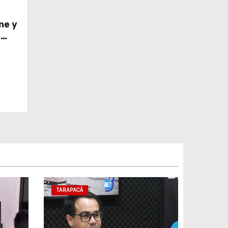
ne y
z
del
a
TARAPACÁ