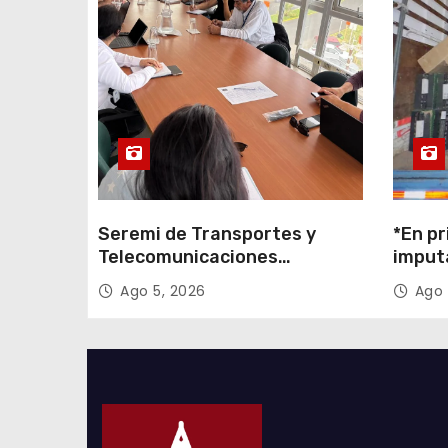
r
a
d
a
s
Seremi de Transportes y
*En pr
Telecomunicaciones
imput
encabezó primera mesa de
cigarr
Ago 5, 2026
Ago 
coordinación para el retiro de
$1.600
cables en desuso en Iquique