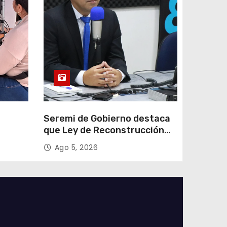
e
Seremi de Gobierno destaca
que Ley de Reconstrucción
ar
Nacional impulsará la
Ago 5, 2026
colar
inversión y el empleo en
Tarapacá