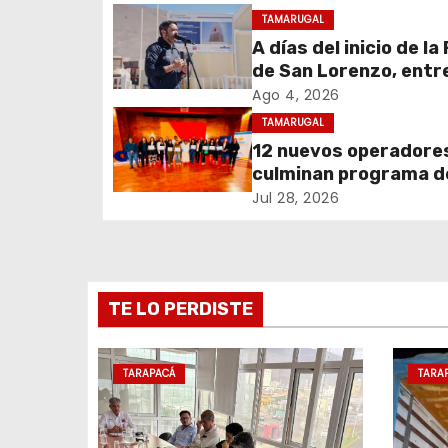
g
TAMARUGAL
A días del inicio de la
a
de San Lorenzo, ent
c
obras de emergencia
Ago 4, 2026
resguardar su histór
TAMARUGAL
i
campanario
12 nuevos operadore
culminan programa d
ó
formación impulsado
Jul 28, 2026
n
Teck Quebrada Blanc
Pozo Almonte
d
e
TE LO PERDISTE
e
TARAPACÁ
TARA
n
t