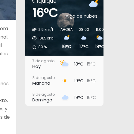
Iquique
16°C
Algo de nubes
dora
2.9 km/h
AHORA
08:00
11:00
14:00
17:0
nal,
101.5
kPa
l
16°C
17°C
18°C
18°C
17°
80
%
bles
7 de agosto
18°C
15°C
Hoy
8 de agosto
19°C
15°C
Mañana
ones
9 de agosto
19°C
16°C
Domingo
xto,
es y
10 de agosto
19°C
16°C
Lunes
os de
11 de agosto
19°C
17°C
Martes