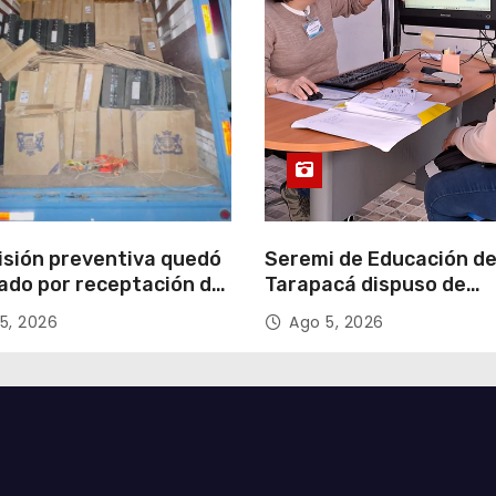
isión preventiva quedó
Seremi de Educación d
ado por receptación de
Tarapacá dispuso de
illos avaluados en
facilitadores para apoy
5, 2026
Ago 5, 2026
 millones*
proceso de Admisión Es
2027