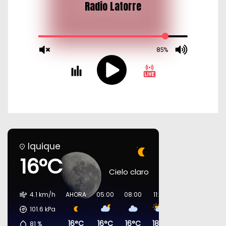
Iquique
16°C
Cielo claro
4.1 km/h
AHORA
05:00
08:00
11:00
14:00
17:00
101.6
kPa
16°C
16°C
16°C
18°C
18°C
17°C
81
%