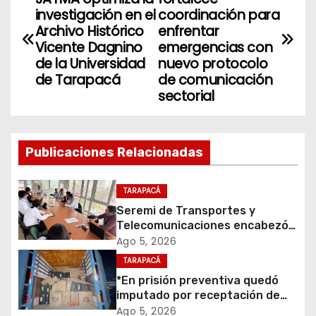
a
investigación en el
coordinación para
Archivo Histórico
enfrentar
v
Vicente Dagnino
emergencias con
de la Universidad
nuevo protocolo
e
de Tarapacá
de comunicación
sectorial
g
a
Publicaciones Relacionadas
c
i
TARAPACÁ
Seremi de Transportes y
ó
Telecomunicaciones encabezó
primera mesa de coordinación
Ago 5, 2026
n
para el retiro de cables en
TARAPACÁ
desuso en Iquique
d
*En prisión preventiva quedó
imputado por receptación de
e
cigarrillos avaluados en $1.600
Ago 5, 2026