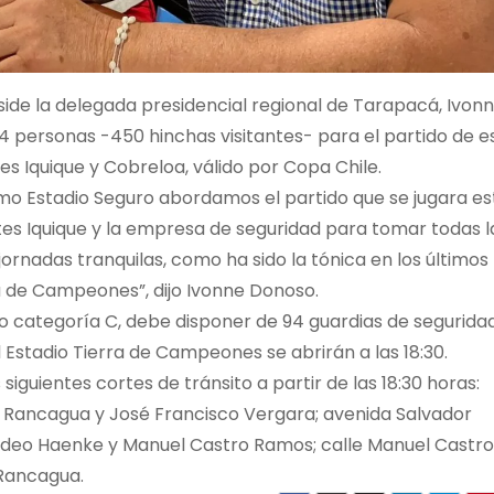
eside la delegada presidencial regional de Tarapacá, Ivon
64 personas -450 hinchas visitantes- para el partido de e
 Iquique y Cobreloa, válido por Copa Chile.
mo Estadio Seguro abordamos el partido que se jugara es
es Iquique y la empresa de seguridad para tomar todas l
ornadas tranquilas, como ha sido la tónica en los últimos
a de Campeones”, dijo Ivonne Donoso.
o categoría C, debe disponer de 94 guardias de seguridad
Estadio Tierra de Campeones se abrirán a las 18:30.
 siguientes cortes de tránsito a partir de las 18:30 horas:
 Rancagua y José Francisco Vergara; avenida Salvador
Tadeo Haenke y Manuel Castro Ramos; calle Manuel Castro
 Rancagua.