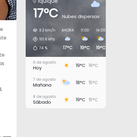
Iquique
17°C
Nubes dispersas
ne
3.3 km/h
AHORA
11:00
14:00
17:00
20:0
ste
101.6
kPa
17°C
19°C
19°C
17°C
16°
74
%
te
6 de agosto
as
19°C
16°C
Hoy
7 de agosto
18°C
15°C
Mañana
,
8 de agosto
19°C
15°C
Sábado
9 de agosto
18°C
15°C
Domingo
10 de agosto
20°C
16°C
Lunes