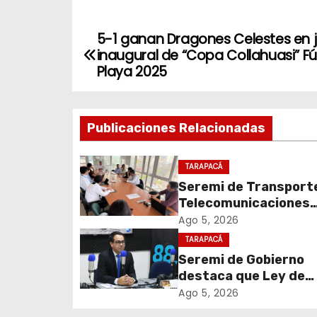
5-1 ganan Dragones Celestes en 
N
inaugural de “Copa Collahuasi” Fú
a
Playa 2025
v
Publicaciones Relacionadas
e
g
TARAPACÁ
Seremi de Transport
a
Telecomunicaciones
c
encabezó primera me
Ago 5, 2026
coordinación para el 
TARAPACÁ
i
de cables en desuso 
Seremi de Gobierno
Iquique
destaca que Ley de
ó
Reconstrucción Naci
Ago 5, 2026
n
impulsará la inversión