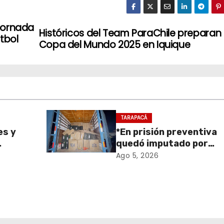
jornada
Históricos del Team ParaChile preparan 
tbol
Copa del Mundo 2025 en Iquique
TARAPACÁ
es y
*En prisión preventiva
quedó imputado por
sa de
receptación de cigarril
Ago 5, 2026
retiro
avaluados en $1.600
en
millones*
onal
 y el