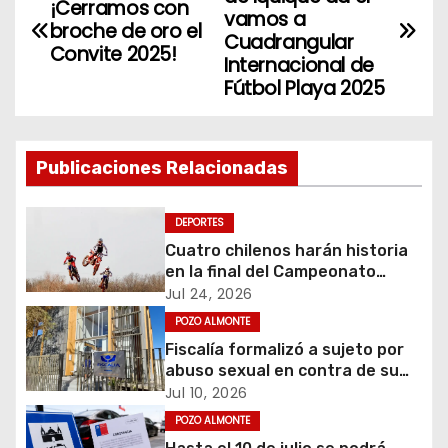
¡Cerramos con
a
vamos a
broche de oro el
Cuadrangular
Convite 2025!
v
Internacional de
Fútbol Playa 2025
e
g
Publicaciones Relacionadas
a
c
DEPORTES
Cuatro chilenos harán historia
i
en la final del Campeonato
Amateur de Motocross más
Jul 24, 2026
ó
importante del mundo
POZO ALMONTE
Fiscalía formalizó a sujeto por
n
abuso sexual en contra de su
hijastra en Pozo Almonte
d
Jul 10, 2026
POZO ALMONTE
e