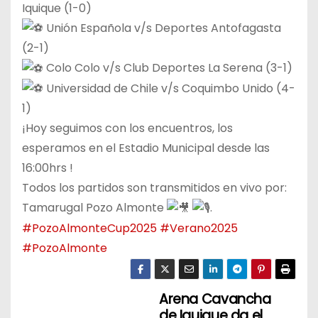
Iquique (1-0)
Unión Española v/s Deportes Antofagasta
(2-1)
Colo Colo v/s Club Deportes La Serena (3-1)
Universidad de Chile v/s Coquimbo Unido (4-
1)
¡Hoy seguimos con los encuentros, los
esperamos en el Estadio Municipal desde las
16:00hrs !
Todos los partidos son transmitidos en vivo por:
Tamarugal Pozo Almonte
.
#PozoAlmonteCup2025
#Verano2025
#PozoAlmonte
Arena Cavancha
N
de Iquique da el