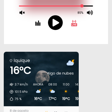
Iquique
16°C
Algo de nubes
3.7 km/h
AHORA
08:00
11:00
14:00
17:00
20:00
101.5
kPa
16°C
17°C
19°C
19°C
18°C
17°C
75
%
8 de agosto