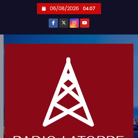
S
06/08/2026
04:07
k
i
p
t
o
c
o
n
t
e
n
t