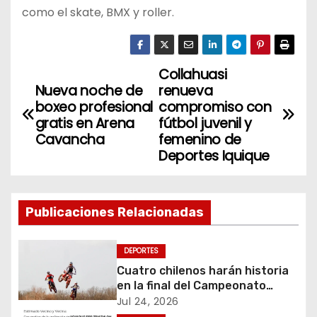
como el skate, BMX y roller.
Collahuasi
N
Nueva noche de
renueva
a
boxeo profesional
compromiso con
gratis en Arena
fútbol juvenil y
v
Cavancha
femenino de
Deportes Iquique
e
g
Publicaciones Relacionadas
a
c
DEPORTES
Cuatro chilenos harán historia
i
en la final del Campeonato
Amateur de Motocross más
Jul 24, 2026
importante del mundo