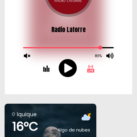
s
Iquique
16°C
Algo de nubes