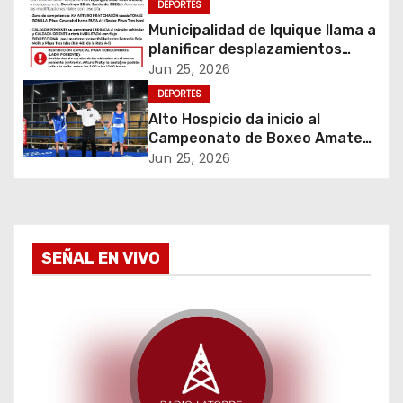
ó
DEPORTES
Municipalidad de Iquique llama a
n
planificar desplazamientos
durante Iquique 5150 Triathlon
d
Jun 25, 2026
DEPORTES
e
Alto Hospicio da inicio al
Campeonato de Boxeo Amateur
e
Olímpico Guantes de Oro
Jun 25, 2026
n
t
SEÑAL EN VIVO
r
a
d
a