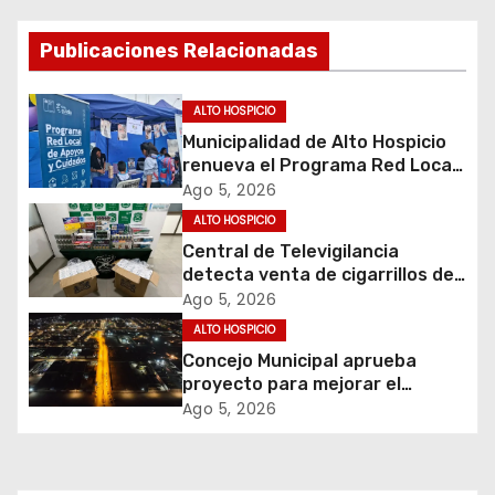
a
c
Publicaciones Relacionadas
i
ALTO HOSPICIO
ó
Municipalidad de Alto Hospicio
renueva el Programa Red Local
n
de Apoyos y Cuidados
Ago 5, 2026
d
ALTO HOSPICIO
Central de Televigilancia
e
detecta venta de cigarrillos de
contrabando y permite
Ago 5, 2026
e
incautación de más de 3 mil
ALTO HOSPICIO
cajetillas
Concejo Municipal aprueba
n
proyecto para mejorar el
alumbrado público del sector El
t
Ago 5, 2026
Boro
r