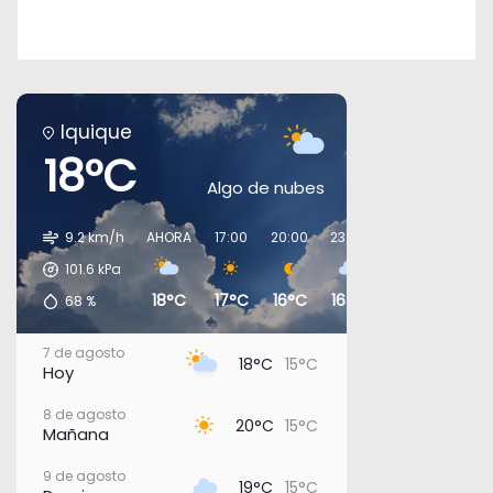
Iquique
18°C
Algo de nubes
9.2 km/h
AHORA
17:00
20:00
23:00
02:00
05:00
101.6
kPa
18°C
17°C
16°C
16°C
16°C
15°C
68
%
7 de agosto
18°C
15°C
Hoy
8 de agosto
20°C
15°C
Mañana
9 de agosto
19°C
15°C