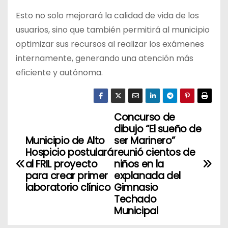
Esto no solo mejorará la calidad de vida de los
usuarios, sino que también permitirá al municipio
optimizar sus recursos al realizar los exámenes
internamente, generando una atención más
eficiente y autónoma.
Concurso de
N
dibujo “El sueño de
a
Municipio de Alto
ser Marinero”
Hospicio postulará
reunió cientos de
v
al FRIL proyecto
niños en la
para crear primer
explanada del
e
laboratorio clínico
Gimnasio
Techado
g
Municipal