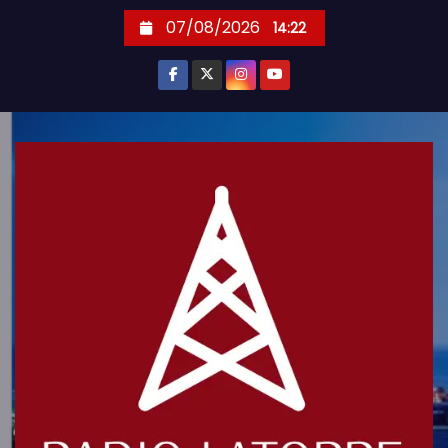
S
07/08/2026
14:22
k
i
p
t
o
c
o
n
t
e
n
t