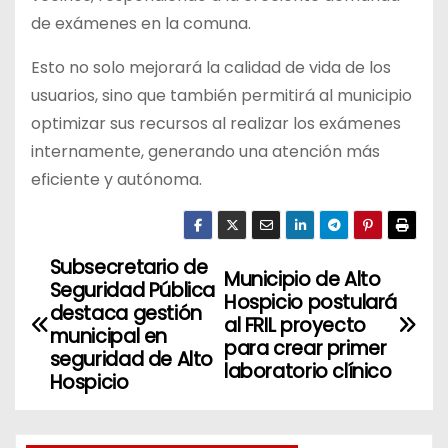
de exámenes en la comuna.
Esto no solo mejorará la calidad de vida de los
usuarios, sino que también permitirá al municipio
optimizar sus recursos al realizar los exámenes
internamente, generando una atención más
eficiente y autónoma.
Subsecretario de
N
Municipio de Alto
Seguridad Pública
Hospicio postulará
a
destaca gestión
al FRIL proyecto
municipal en
para crear primer
v
seguridad de Alto
laboratorio clínico
Hospicio
e
g