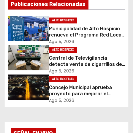
Publicaciones Relacionadas
a
c
ALTO HOSPICIO
Municipalidad de Alto Hospicio
i
renueva el Programa Red Local
de Apoyos y Cuidados
Ago 5, 2026
ó
ALTO HOSPICIO
Central de Televigilancia
n
detecta venta de cigarrillos de
contrabando y permite
d
Ago 5, 2026
incautación de más de 3 mil
ALTO HOSPICIO
cajetillas
e
Concejo Municipal aprueba
proyecto para mejorar el
e
alumbrado público del sector El
Ago 5, 2026
Boro
n
t