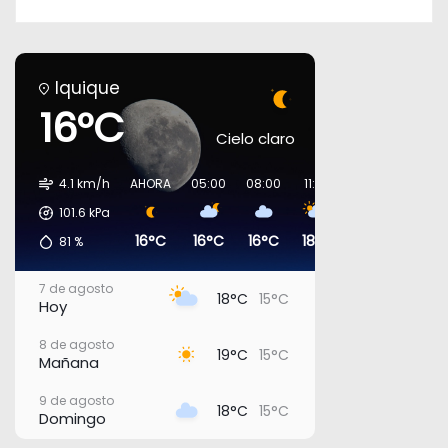
Iquique
16°C
Cielo claro
4.1 km/h
AHORA
05:00
08:00
11:00
14:00
17:00
101.6
kPa
16°C
16°C
16°C
18°C
18°C
17°C
81
%
7 de agosto
18°C
15°C
Hoy
8 de agosto
19°C
15°C
Mañana
9 de agosto
18°C
15°C
Domingo