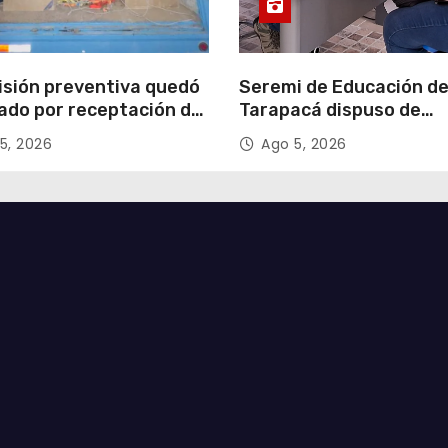
isión preventiva quedó
Seremi de Educación d
ado por receptación de
Tarapacá dispuso de
illos avaluados en
facilitadores para apoy
5, 2026
Ago 5, 2026
 millones*
proceso de Admisión Es
2027