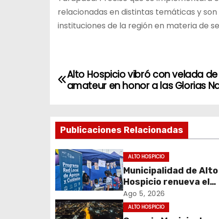
relacionadas en distintas temáticas y son
instituciones de la región en materia de s
N
Alto Hospicio vibró con velada d
amateur en honor a las Glorias N
a
v
Publicaciones Relacionadas
e
g
ALTO HOSPICIO
Municipalidad de Alto
a
Hospicio renueva el
c
Programa Red Local 
Ago 5, 2026
Apoyos y Cuidados
ALTO HOSPICIO
i