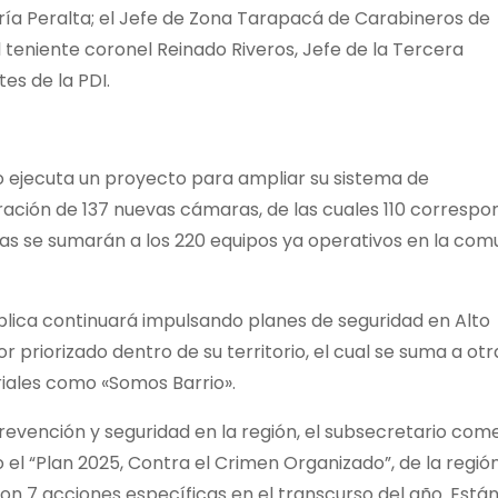
aría Peralta; el Jefe de Zona Tarapacá de Carabineros de
l teniente coronel Reinado Riveros, Jefe de la Tercera
es de la PDI.
o ejecuta un proyecto para ampliar su sistema de
poración de 137 nuevas cámaras, de las cuales 110 corresp
Estas se sumarán a los 220 equipos ya operativos en la co
Pública continuará impulsando planes de seguridad en Alto
priorizado dentro de su territorio, el cual se suma a otr
iales como «Somos Barrio».
revención y seguridad en la región, el subsecretario com
 el “Plan 2025, Contra el Crimen Organizado”, de la regió
n 7 acciones específicas en el transcurso del año. Está