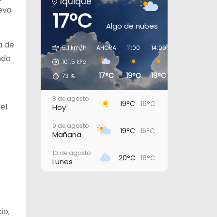
Iquique
eva
17°C
Algo de nubes
a de
5.1 km/h
AHORA
11:00
14:00
17:00
20:0
ndo
101.5
kPa
17°C
19°C
19°C
18°C
17°C
73
%
8 de agosto
19°C
16°C
el
Hoy
9 de agosto
19°C
15°C
Mañana
10 de agosto
20°C
16°C
Lunes
11 de agosto
22°C
17°C
Martes
12 de agosto
io,
23°C
20°C
Miércoles