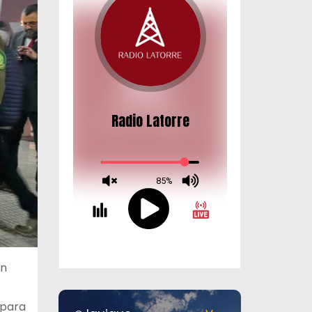
an
 para