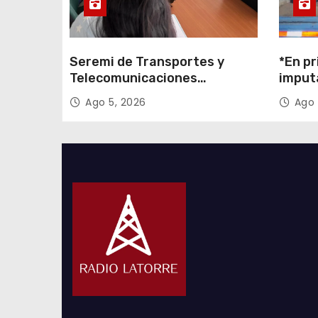
a
s
Seremi de Transportes y
*En pr
Telecomunicaciones
imput
encabezó primera mesa de
cigarr
Ago 5, 2026
Ago 
coordinación para el retiro de
$1.600
cables en desuso en Iquique