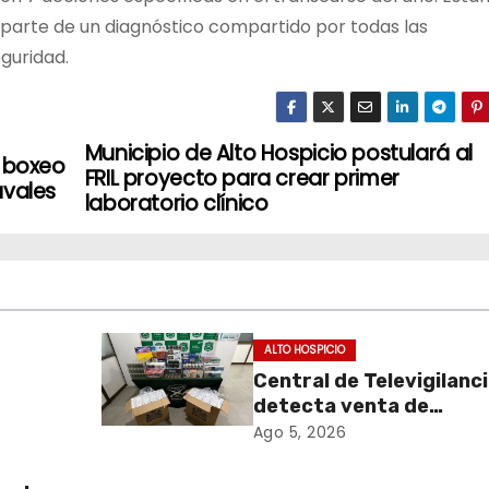
 parte de un diagnóstico compartido por todas las
eguridad.
Municipio de Alto Hospicio postulará al
e boxeo
FRIL proyecto para crear primer
avales
laboratorio clínico
ALTO HOSPICIO
Central de Televigilanc
detecta venta de
de
cigarrillos de contraba
Ago 5, 2026
y permite incautación 
más de 3 mil cajetillas