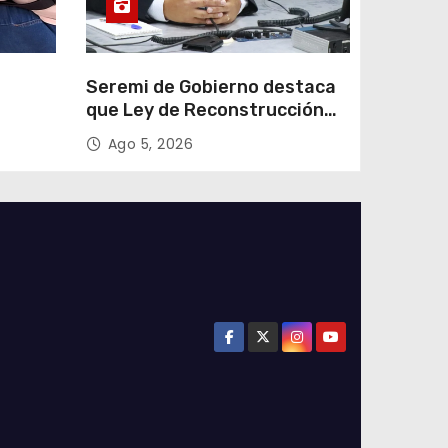
e
Seremi de Gobierno destaca
que Ley de Reconstrucción
ar
Nacional impulsará la
Ago 5, 2026
colar
inversión y el empleo en
Tarapacá