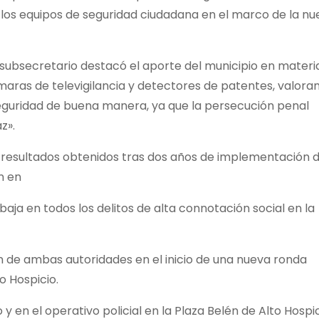
e los equipos de seguridad ciudadana en el
marco de la nu
l subsecretario destacó el aporte del municipio en materi
ámaras de televigilancia y detectores de patentes, valora
a seguridad de buena manera, ya que la persecución penal
z».
s resultados obtenidos tras dos años de implementación d
n en
baja en todos los delitos de alta connotación social en la
ón de ambas autoridades en el inicio de una nueva ronda
to Hospicio.
y en el operativo policial en la Plaza Belén de Alto Hospic