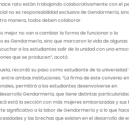
e hace rato están trabajando colaborativamente con el p
ocial no es responsabilidad exclusiva de Gendarmería, sin
 otra manera, todos deben colaborar.
 mejor no van a cambiar la forma de funcionar o la
mo es Gendarmería, sino que marcaron la vida de algunas
scuchar a los estudiantes salir de la unidad con una emoc
iones que se producen”, acotó.
zuela, recordó su paso como estudiante de la universidad 
o entre ambas instituciones. “La firma de este convenio en
onales, permitirá a los estudiantes desenvolverse en
esarrolla Gendarmería, que tiene distintas particularida
 acá está la sección con más mujeres embarazadas y sus h
rte significativo a la labor de Gendarmería y a lo que ha
cesidades y las brechas que existen en el desarrollo de e