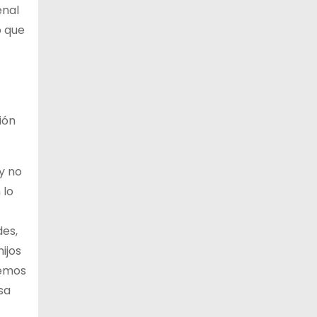
enal
o que
ión
y no
 lo
des,
ijos
cemos
sa