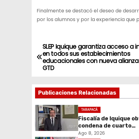
Finalmente se destacó el deseo de desarr
por los alumnos y por la experiencia que 
SLEP Iquique garantiza acceso a i
N
en todos sus establecimientos
a
educacionales con nueva alianza
GTD
v
e
Publicaciones Relacionadas
g
TARAPACÁ
a
Fiscalía de Iquique o
c
condena de cuarto
participante en viole
Ago 8, 2026