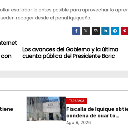
ollar esa labor lo antes posible para aprovechar lo apre
pueden recoger desde el penal iquiqueño.
nternet
Los avances del Gobierno y la última
 con
cuenta pública del Presidente Boric
TARAPACÁ
btiene
Fiscalía de Iquique obti
condena de cuarto
nto
participante en violent
Ago 8, 2026