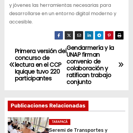
y jóvenes las herramientas necesarias para
desarrollarse en un entorno digital moderno y
accesible.
Gendarmería y la
N
Primera versión del
UNAP firman
concurso de
a
convenio de
lectura en el CCP
colaboración y
Iquique tuvo 220
v
ratifican trabajo
participantes
conjunto
e
g
Publicaciones Relacionadas
a
c
TARAPACÁ
Seremi de Transportes y