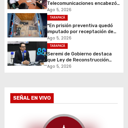
i
Telecomunicaciones encabezó
primera mesa de coordinación
Ago 5, 2026
ó
para el retiro de cables en
TARAPACÁ
desuso en Iquique
*En prisión preventiva quedó
n
imputado por receptación de
cigarrillos avaluados en $1.600
d
Ago 5, 2026
millones*
TARAPACÁ
e
Seremi de Gobierno destaca
que Ley de Reconstrucción
e
Nacional impulsará la inversión
Ago 5, 2026
y el empleo en Tarapacá
n
t
SEÑAL EN VIVO
r
a
d