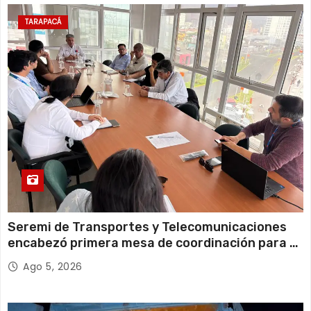
10 de agosto
20°C
16°C
Lunes
TARAPACÁ
11 de agosto
21°C
18°C
Martes
Seremi de Transportes y Telecomunicaciones
encabezó primera mesa de coordinación para el
retiro de cables en desuso en Iquique
Ago 5, 2026