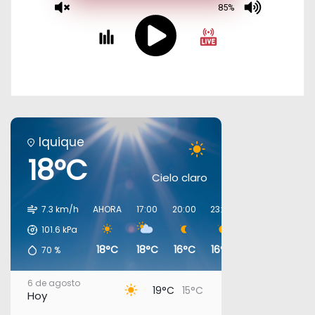
Iquique
18°C
Cielo claro
7.3 km/h
AHORA
17:00
20:00
23:00
02:00
05:00
101.6
kPa
18°C
18°C
16°C
16°C
16°C
16°C
70
%
6 de agosto
19°C
15°C
Hoy