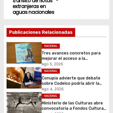
tránsito de flotas
e
extranjeras en
aguas nacionales
g
a
Publicaciones Relacionadas
c
i
NACIONAL
Tres avances concretos para
ó
mejorar el acceso a la
información y proteger los
Ago 5, 2026
n
derechos de los contribuyentes
NACIONAL
en materia de avalúos y
d
Conupia advierte que debate
contribuciones
sobre Codelco podría abrir la
e
puerta a una nueva ola de
Ago 4, 2026
privatizaciones en Chile
NACIONAL
e
Ministerio de las Culturas abre
convocatoria a Fondos Cultura
n