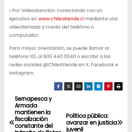
• Por Videoatención: conectando con un
ejecutivo en
www.chileatiende.cl
mediante una
videollamada a través del teléfono o
computador.
Para mayor orientación, se puede llamar al
teléfono 101, al 600 440 0040 o escribir a las
redes sociales @ChileAtiende en X, Facebook e
Instagram.
Sernapesca y
N
Armada
a
mantienen la
Política pública:
fiscalización
avanzar en justicia
v
constante del
juvenil