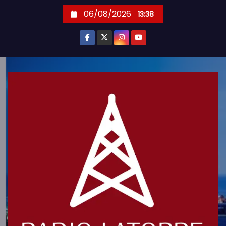
S
06/08/2026
13:38
k
i
p
t
o
c
o
n
t
e
n
t