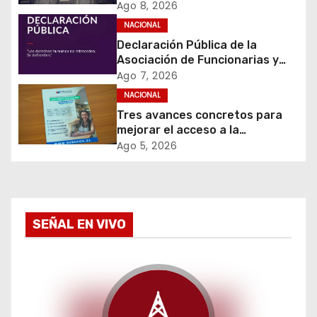
ó
rechazar veto que elimina el
Ago 8, 2026
pago oportuno a 30 días
NACIONAL
n
Declaración Pública de la
d
Asociación de Funcionarias y
Funcionarios del Instituto
Ago 7, 2026
e
Nacional de Derechos Humanos
NACIONAL
(AFFINDH)
Tres avances concretos para
e
mejorar el acceso a la
información y proteger los
Ago 5, 2026
n
derechos de los contribuyentes
en materia de avalúos y
t
contribuciones
r
SEÑAL EN VIVO
a
d
a