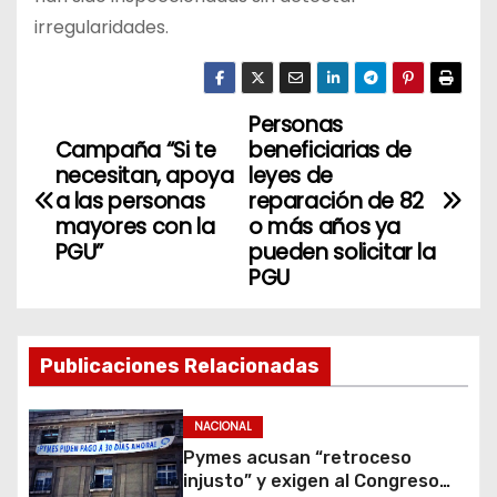
irregularidades.
Personas
N
Campaña “Si te
beneficiarias de
a
necesitan, apoya
leyes de
a las personas
reparación de 82
v
mayores con la
o más años ya
PGU”
pueden solicitar la
e
PGU
g
a
Publicaciones Relacionadas
c
NACIONAL
i
Pymes acusan “retroceso
injusto” y exigen al Congreso