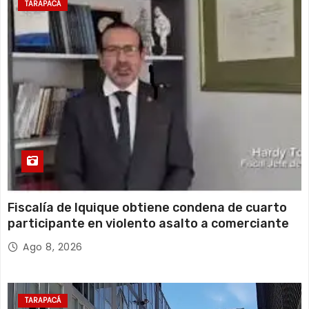
Viernes
TARAPACÁ
15 de agosto
19°C
17°C
Sábado
Fiscalía de Iquique obtiene condena de cuarto
participante en violento asalto a comerciante
Ago 8, 2026
TARAPACÁ