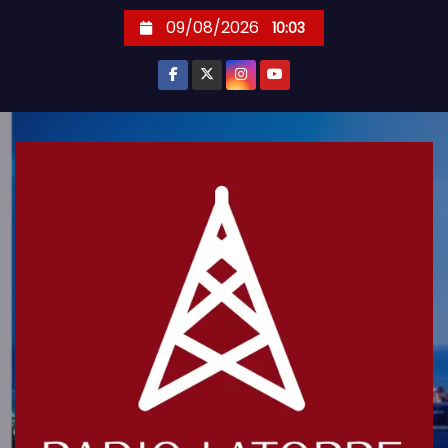
S
09/08/2026
10:03
k
i
p
t
o
c
o
n
t
e
n
t