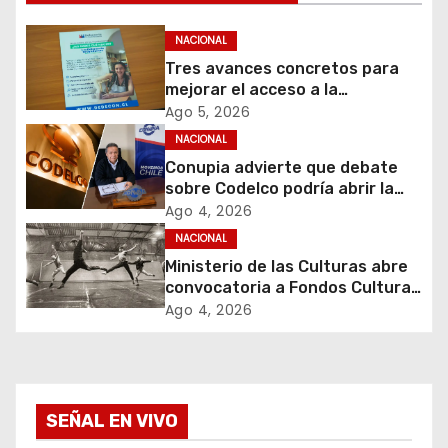
c
i
NACIONAL
Tres avances concretos para
ó
mejorar el acceso a la
información y proteger los
Ago 5, 2026
n
derechos de los contribuyentes
NACIONAL
en materia de avalúos y
d
Conupia advierte que debate
contribuciones
sobre Codelco podría abrir la
e
puerta a una nueva ola de
Ago 4, 2026
privatizaciones en Chile
NACIONAL
e
Ministerio de las Culturas abre
convocatoria a Fondos Cultura
n
2027 con foco en
Ago 4, 2026
transparencia, innovación y
t
acceso ciudadano
r
a
SEÑAL EN VIVO