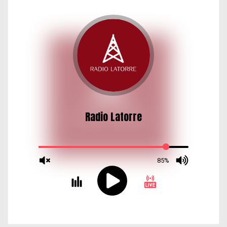
d
a
s