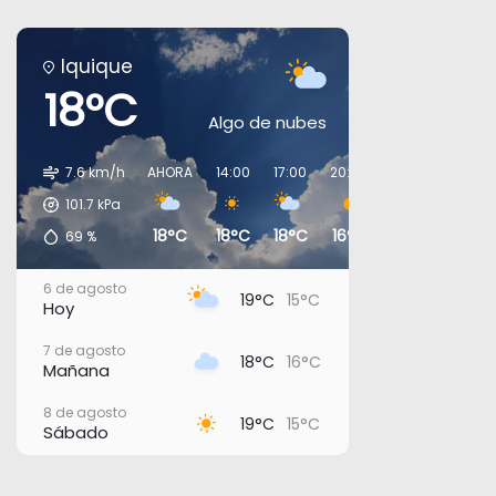
Iquique
18°C
Algo de nubes
7.6 km/h
AHORA
14:00
17:00
20:00
23:00
02:00
101.7
kPa
18°C
18°C
18°C
16°C
16°C
16°C
69
%
6 de agosto
19°C
15°C
Hoy
7 de agosto
18°C
16°C
Mañana
8 de agosto
19°C
15°C
Sábado
9 de agosto
18°C
15°C
Domingo