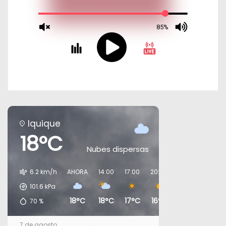
Iquique
18°C
Nubes dispersas
6.2 km/h
AHORA
14:00
17:00
20:00
23:00
02:00
101.6
kPa
18°C
18°C
17°C
16°C
16°C
16°C
70
%
7 de agosto