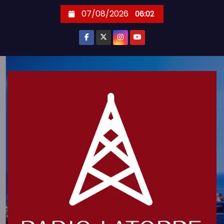
S
07/08/2026
06:02
k
i
p
t
o
c
o
n
t
e
n
t