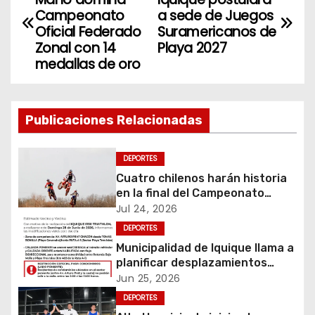
a
Campeonato
a sede de Juegos
Oficial Federado
Suramericanos de
v
Zonal con 14
Playa 2027
medallas de oro
e
g
Publicaciones Relacionadas
a
c
DEPORTES
Cuatro chilenos harán historia
i
en la final del Campeonato
Amateur de Motocross más
Jul 24, 2026
ó
importante del mundo
DEPORTES
Municipalidad de Iquique llama a
n
planificar desplazamientos
durante Iquique 5150 Triathlon
d
Jun 25, 2026
DEPORTES
e