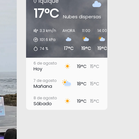
Iquique
17°C
Nubes dispersas
3.3 km/h
AHORA
11:00
14:00
17:00
20:0
101.6
kPa
17°C
19°C
19°C
17°C
16°
74
%
6 de agosto
19°C
15°C
Hoy
7 de agosto
18°C
15°C
Mañana
8 de agosto
19°C
15°C
Sábado
9 de agosto
18°C
15°C
Domingo
10 de agosto
20°C
16°C
Lunes