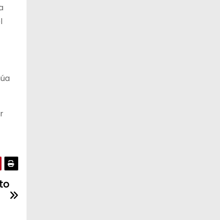
a
l
núa
r
to