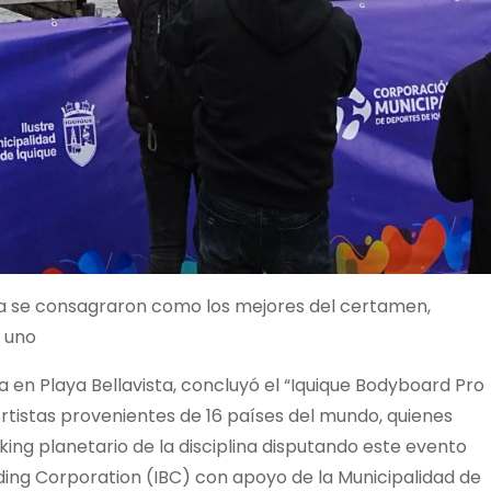
ia se consagraron como los mejores del certamen,
 uno
 en Playa Bellavista, concluyó el “Iquique Bodyboard Pro
rtistas provenientes de 16 países del mundo, quienes
ing planetario de la disciplina disputando este evento
ding Corporation (IBC) con apoyo de la Municipalidad de