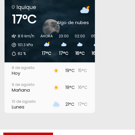
Iquique
17°C
Algo de nubes
8.6 km/h
AHORA
23:00
02:00
05:00
08:00
11:00
101.3
kPa
17°C
17°C
16°C
16°C
17°C
19°C
82
%
8 de agosto
19°C
15°C
Hoy
9 de agosto
19°C
16°C
Mañana
10 de agosto
21°C
17°C
Lunes
11 de agosto
21°C
17°C
Martes