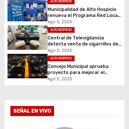
ALTO HOSPICIO
i
Municipalidad de Alto Hospicio
renueva el Programa Red Local
ó
de Apoyos y Cuidados
Ago 5, 2026
ALTO HOSPICIO
n
Central de Televigilancia
d
detecta venta de cigarrillos de
contrabando y permite
Ago 5, 2026
e
incautación de más de 3 mil
ALTO HOSPICIO
cajetillas
Concejo Municipal aprueba
e
proyecto para mejorar el
alumbrado público del sector El
Ago 5, 2026
n
Boro
t
r
SEÑAL EN VIVO
a