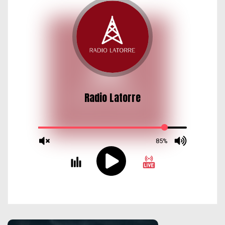
d
a
s