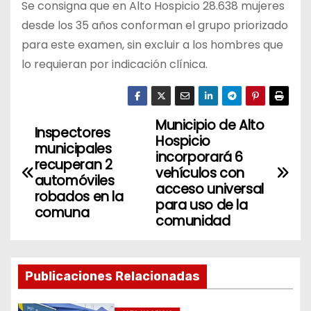
Se consigna que en Alto Hospicio 28.638 mujeres
desde los 35 años conforman el grupo priorizado
para este examen, sin excluir a los hombres que
lo requieran por indicación clínica.
Municipio de Alto
N
Inspectores
Hospicio
municipales
a
incorporará 6
recuperan 2
vehículos con
automóviles
v
acceso universal
robados en la
para uso de la
comuna
e
comunidad
g
a
Publicaciones Relacionadas
c