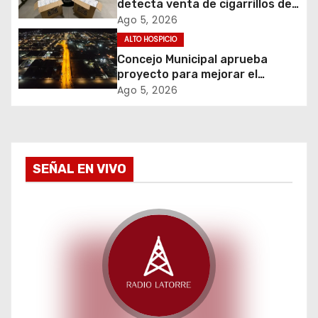
detecta venta de cigarrillos de
contrabando y permite
d
Ago 5, 2026
incautación de más de 3 mil
ALTO HOSPICIO
cajetillas
e
Concejo Municipal aprueba
proyecto para mejorar el
e
alumbrado público del sector El
Ago 5, 2026
Boro
n
t
SEÑAL EN VIVO
r
a
d
a
s