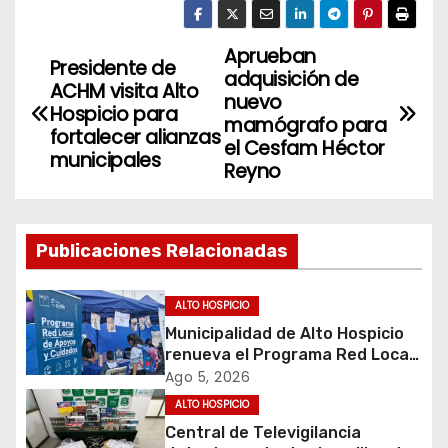
Aprueban
N
Presidente de
adquisición de
ACHM visita Alto
a
nuevo
Hospicio para
mamógrafo para
fortalecer alianzas
v
el Cesfam Héctor
municipales
Reyno
e
g
Publicaciones Relacionadas
a
c
ALTO HOSPICIO
Municipalidad de Alto Hospicio
i
renueva el Programa Red Local
de Apoyos y Cuidados
Ago 5, 2026
ó
ALTO HOSPICIO
Central de Televigilancia
n