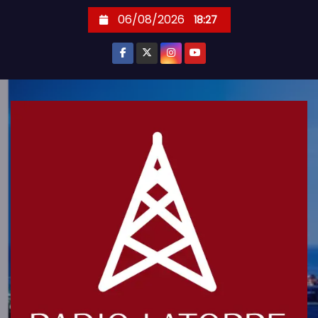
S
06/08/2026
18:27
k
i
p
t
o
c
o
n
t
e
n
t