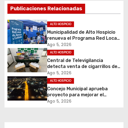
g
Publicaciones Relacionadas
a
c
ALTO HOSPICIO
Municipalidad de Alto Hospicio
i
renueva el Programa Red Local
de Apoyos y Cuidados
Ago 5, 2026
ó
ALTO HOSPICIO
Central de Televigilancia
n
detecta venta de cigarrillos de
contrabando y permite
d
Ago 5, 2026
incautación de más de 3 mil
ALTO HOSPICIO
cajetillas
e
Concejo Municipal aprueba
proyecto para mejorar el
e
alumbrado público del sector El
Ago 5, 2026
Boro
n
t