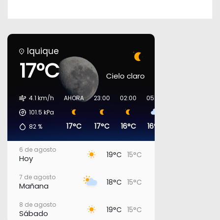
Iquique
17°C
Cielo claro
4.1 km/h
AHORA
23:00
02:00
05:00
08:00
11:00
101.5
kPa
17°C
17°C
16°C
16°C
16°C
18°C
82
%
6 de agosto
19°C
15°C
Hoy
7 de agosto
18°C
15°C
Mañana
8 de agosto
19°C
15°C
Sábado