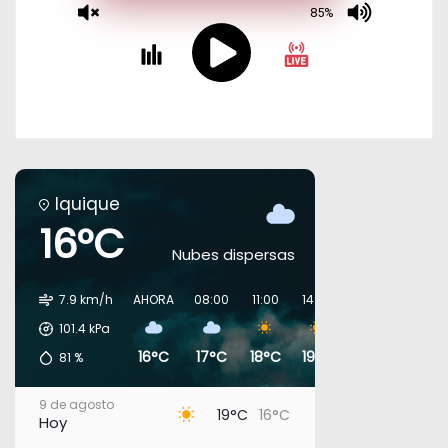
Iquique
16°C
Nubes dispersas
7.9 km/h
AHORA
08:00
11:00
14:00
17:00
20:00
101.4
kPa
16°C
17°C
18°C
19°C
18°C
18°C
81
%
9 de agosto
19°C
16°C
Hoy