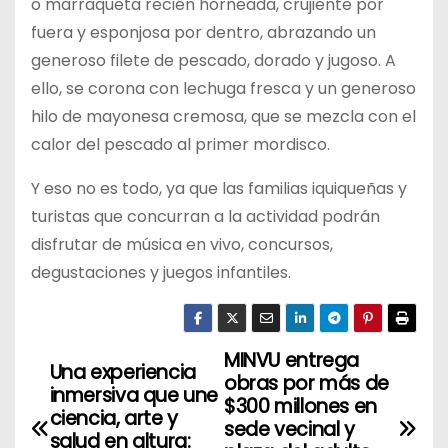
o marraqueta recién horneada, crujiente por
fuera y esponjosa por dentro, abrazando un
generoso filete de pescado, dorado y jugoso. A
ello, se corona con lechuga fresca y un generoso
hilo de mayonesa cremosa, que se mezcla con el
calor del pescado al primer mordisco.
Y eso no es todo, ya que las familias iquiqueñas y
turistas que concurran a la actividad podrán
disfrutar de música en vivo, concursos,
degustaciones y juegos infantiles.
MINVU entrega
N
Una experiencia
obras por más de
inmersiva que une
a
$300 millones en
ciencia, arte y
sede vecinal y
salud en altura: