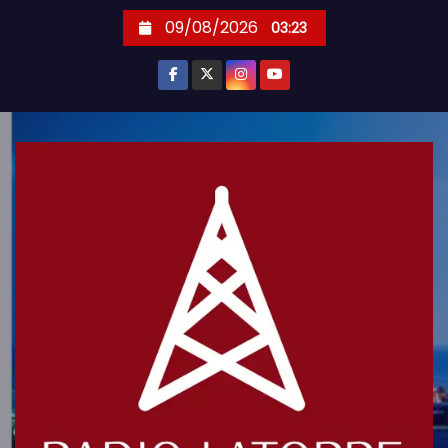
S
09/08/2026
03:23
k
i
p
t
o
c
o
n
t
e
n
t