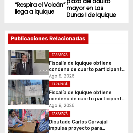
v
plaza del adulto
“Respira el Volcán”
mayor en Las
llega a Iquique
e
Dunas I de Iquique
g
a
Publicaciones Relacionadas
c
TARAPACÁ
i
Fiscalía de Iquique obtiene
condena de cuarto participante
ó
en violento asalto a
Ago 8, 2026
comerciante
TARAPACÁ
n
Fiscalía de Iquique obtiene
d
condena de cuarto participante
en violento asalto a
Ago 8, 2026
e
comerciante
TARAPACÁ
Diputado Carlos Carvajal
e
impulsa proyecto para