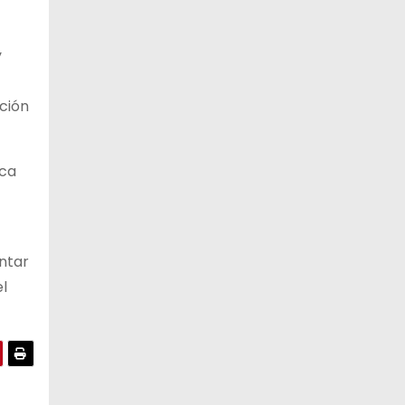
y
ación
sca
ntar
el