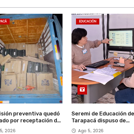
PACÁ
EDUCACIÓN
isión preventiva quedó
Seremi de Educación d
ado por receptación de
Tarapacá dispuso de
illos avaluados en
facilitadores para apoy
5, 2026
Ago 5, 2026