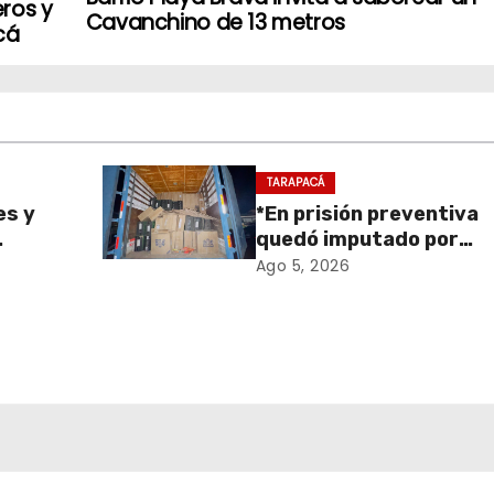
ros y
Cavanchino de 13 metros
cá
TARAPACÁ
es y
*En prisión preventiva
quedó imputado por
sa de
receptación de cigarril
Ago 5, 2026
retiro
avaluados en $1.600
en
millones*
onal
 y el