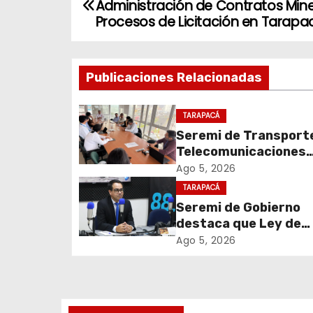
Administración de Contratos Mine
a
Procesos de Licitación en Tarapa
v
Publicaciones Relacionadas
e
g
TARAPACÁ
Seremi de Transport
a
Telecomunicaciones
c
encabezó primera me
Ago 5, 2026
coordinación para el 
TARAPACÁ
i
de cables en desuso 
Seremi de Gobierno
Iquique
destaca que Ley de
ó
Reconstrucción Naci
Ago 5, 2026
n
impulsará la inversión
empleo en Tarapacá
d