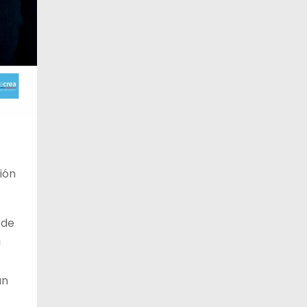
12 de agosto
23°C
19°C
Miércoles
13 de agosto
20°C
18°C
Jueves
ión
 de
a
un