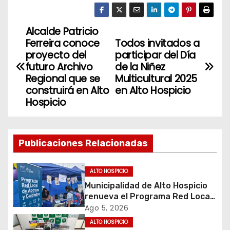
Alcalde Patricio
N
Ferreira conoce
Todos invitados a
a
proyecto del
participar del Día
futuro Archivo
de la Niñez
v
Regional que se
Multicultural 2025
construirá en Alto
en Alto Hospicio
e
Hospicio
g
a
Publicaciones Relacionadas
c
ALTO HOSPICIO
i
Municipalidad de Alto Hospicio
renueva el Programa Red Local
ó
de Apoyos y Cuidados
Ago 5, 2026
ALTO HOSPICIO