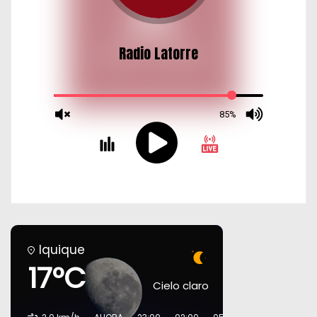
Iquique
17°C
Cielo claro