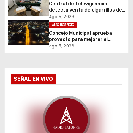
n
Central de Televigilancia
d
detecta venta de cigarrillos de
contrabando y permite
Ago 5, 2026
e
incautación de más de 3 mil
ALTO HOSPICIO
cajetillas
Concejo Municipal aprueba
e
proyecto para mejorar el
alumbrado público del sector El
Ago 5, 2026
n
Boro
t
r
SEÑAL EN VIVO
a
d
a
s