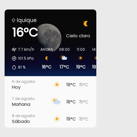
Iquique
16°C
Cielo claro
7.7 km/h
AHORA
08:00
11:00
14:00
17:00
20:00
101.5
kPa
16°C
17°C
19°C
19°C
17°C
16°C
81
%
6 de agosto
19°C
15°C
Hoy
7 de agosto
18°C
15°C
Mañana
8 de agosto
19°C
15°C
Sábado
9 de agosto
18°C
15°C