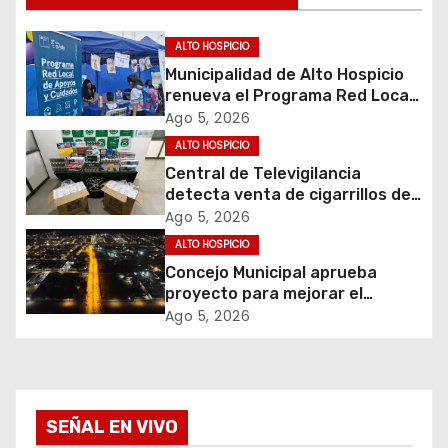
c
i
ALTO HOSPICIO
Municipalidad de Alto Hospicio
ó
renueva el Programa Red Local
de Apoyos y Cuidados
Ago 5, 2026
n
ALTO HOSPICIO
d
Central de Televigilancia
detecta venta de cigarrillos de
e
contrabando y permite
Ago 5, 2026
incautación de más de 3 mil
ALTO HOSPICIO
e
cajetillas
Concejo Municipal aprueba
proyecto para mejorar el
n
alumbrado público del sector El
Ago 5, 2026
Boro
t
r
a
SEÑAL EN VIVO