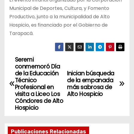
Municipal de Deportes, Cultura, y Fomento
Productivo, junto a la municipalidad de Alto
Hospicio, es financiado por el Gobierno de
Tarapacá.
Seremi
N
conmemoró Día
a
de la Educación
Inician búsqueda
Técnico
de la empanada
v
Profesional en
más sabrosa de
visita a Liceo Los
Alto Hospicio
e
Cóndores de Alto
Hospicio
g
a
Publicaciones Relacionadas