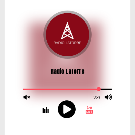
d
a
s