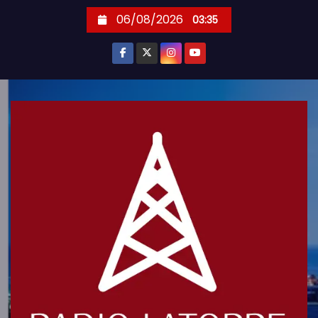
S
06/08/2026
03:35
k
i
p
t
o
c
o
n
t
e
n
t