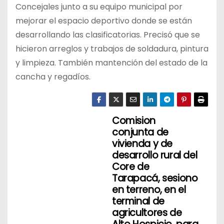
Concejales junto a su equipo municipal por
mejorar el espacio deportivo donde se están
desarrollando las clasificatorias. Precisó que se
hicieron arreglos y trabajos de soldadura, pintura
y limpieza. También mantención del estado de la
cancha y regadíos.
Comision
N
conjunta de
a
vivienda y de
desarrollo rural del
v
Core de
Tarapacá, sesiono
e
en terreno, en el
terminal de
g
agricultores de