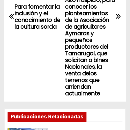
Alto Hospicio, para
a
Para fomentar la
conocer los
inclusión y el
planteamientos
c
conocimiento de
de la Asociación
i
la cultura sorda
de agricultores
Aymaras y
ó
pequeños
productores del
n
Tamarugal, que
solicitan a bInes
d
Nacionales, la
venta delos
e
terrenos que
arriendan
e
actualmente
n
t
Publicaciones Relacionadas
r