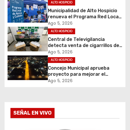
ALTO HOSPICIO
a
Municipalidad de Alto Hospicio
renueva el Programa Red Local
d
de Apoyos y Cuidados
Ago 5, 2026
a
ALTO HOSPICIO
Central de Televigilancia
s
detecta venta de cigarrillos de
contrabando y permite
Ago 5, 2026
incautación de más de 3 mil
ALTO HOSPICIO
cajetillas
Concejo Municipal aprueba
proyecto para mejorar el
alumbrado público del sector El
Ago 5, 2026
Boro
SEÑAL EN VIVO