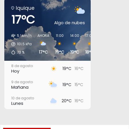
Iquique
17°C
Algo de nubes
5.1 km/h
AHORA
11:00
14:00
17:00
20:00
23:00
101.5
kPa
17°C
19°C
19°C
18°C
17°C
17°C
73
%
8 de agosto
19°C
16°C
Hoy
9 de agosto
19°C
15°C
Mañana
10 de agosto
20°C
16°C
Lunes
11 de agosto
22°C
17°C
Martes