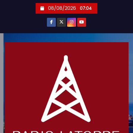
S
08/08/2026
07:04
k
i
p
t
o
c
o
n
t
e
n
t